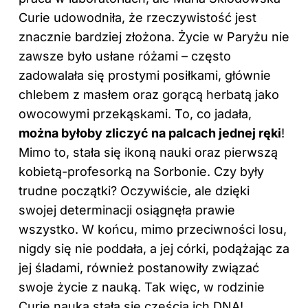
Curie udowodniła, że rzeczywistość jest
znacznie bardziej złożona. Życie w Paryżu nie
zawsze było usłane różami – często
zadowalała się prostymi posiłkami, głównie
chlebem z masłem oraz gorącą herbatą jako
owocowymi przekąskami. To, co jadała,
można byłoby zliczyć na palcach jednej ręki
!
Mimo to, stała się ikoną nauki oraz pierwszą
kobietą-profesorką na Sorbonie. Czy były
trudne początki? Oczywiście, ale dzięki
swojej determinacji osiągnęła prawie
wszystko. W końcu, mimo przeciwności losu,
nigdy się nie poddała, a jej córki, podążając za
jej śladami, również postanowiły związać
swoje życie z nauką. Tak więc, w rodzinie
Curie nauka stała się częścią ich DNA!