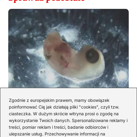
Zgodnie z europejskim prawem, mamy obowiązek
Czwarty tydzień ciąży: ciekawostki i
poinformować Cię jak działają pliki "cookies", czyli tzw.
objawy, które warto znać
ciasteczka. W dużym skrócie witryna prosi o zgodę na
2026-08-03
wykorzystanie Twoich danych. Spersonalizowane reklamy i
treści, pomiar reklam i treści, badanie odbiorców i
ulepszanie usług. Przechowywanie informacji na