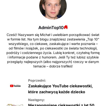
AdminTop10
Cześć! Nazywam się Michał i uwielbiam porządkować świat
w formie list. Na tym blogu znajdziesz zestawienia „Top 10”
wszystkiego, co ciekawe, zaskakujące i warte poznania –
od filmów i książek, po ciekawostki ze świata technologii,
podróży i codziennego życia. Lubię konkret, czytelną formę
i informacje podane z humorem. Jeśli Ty też lubisz szybkie
przeglądy najlepszych (albo najgorszych) rzeczy w danym
temacie – dobrze trafiłeś!
Poprzedni:
Zaskakujące YouTube ciekawostki,
które zachwycą każde dziecko
Następny:
Niezapomniane ciekawostki z lat 50.,