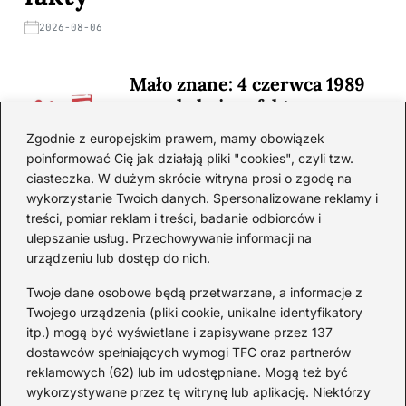
2026-08-06
Mało znane: 4 czerwca 1989
— zaskakujące fakty
2026-08-03
Zgodnie z europejskim prawem, mamy obowiązek
poinformować Cię jak działają pliki "cookies", czyli tzw.
Ciekawostki o 1. wojnie
ciasteczka. W dużym skrócie witryna prosi o zgodę na
światowej — mało znane
wykorzystanie Twoich danych. Spersonalizowane reklamy i
fakty i historie
treści, pomiar reklam i treści, badanie odbiorców i
ulepszanie usług. Przechowywanie informacji na
2026-08-02
urządzeniu lub dostęp do nich.
Zaskakujące ciekawostki o
Krzysztofie Kolumbie
Twoje dane osobowe będą przetwarzane, a informacje z
Twojego urządzenia (pliki cookie, unikalne identyfikatory
2026-07-20
itp.) mogą być wyświetlane i zapisywane przez 137
dostawców spełniających wymogi TFC oraz partnerów
Mało znane ciekawostki o
reklamowych (62) lub im udostępniane. Mogą też być
Wisławie Szymborskiej
wykorzystywane przez tę witrynę lub aplikację. Niektórzy