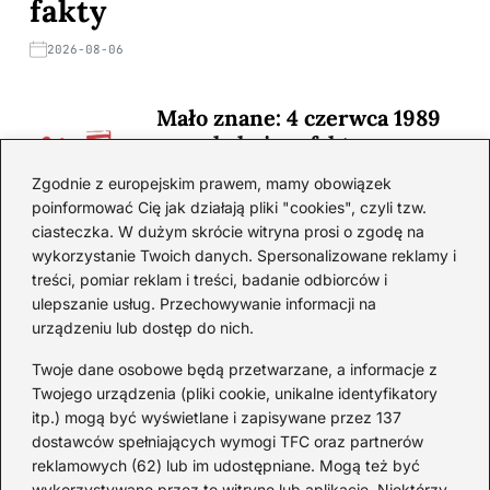
fakty
2026-08-06
Mało znane: 4 czerwca 1989
— zaskakujące fakty
2026-08-03
Zgodnie z europejskim prawem, mamy obowiązek
poinformować Cię jak działają pliki "cookies", czyli tzw.
Ciekawostki o 1. wojnie
ciasteczka. W dużym skrócie witryna prosi o zgodę na
światowej — mało znane
wykorzystanie Twoich danych. Spersonalizowane reklamy i
fakty i historie
treści, pomiar reklam i treści, badanie odbiorców i
ulepszanie usług. Przechowywanie informacji na
2026-08-02
urządzeniu lub dostęp do nich.
Zaskakujące ciekawostki o
Krzysztofie Kolumbie
Twoje dane osobowe będą przetwarzane, a informacje z
Twojego urządzenia (pliki cookie, unikalne identyfikatory
2026-07-20
itp.) mogą być wyświetlane i zapisywane przez 137
dostawców spełniających wymogi TFC oraz partnerów
Mało znane ciekawostki o
reklamowych (62) lub im udostępniane. Mogą też być
Wisławie Szymborskiej
wykorzystywane przez tę witrynę lub aplikację. Niektórzy