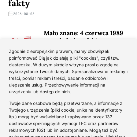
fakty
2026-08-06
Mało znane: 4 czerwca 1989
— zaskakujące fakty
2026-08-03
Zgodnie z europejskim prawem, mamy obowiązek
poinformować Cię jak działają pliki "cookies", czyli tzw.
Ciekawostki o 1. wojnie
ciasteczka. W dużym skrócie witryna prosi o zgodę na
światowej — mało znane
wykorzystanie Twoich danych. Spersonalizowane reklamy i
fakty i historie
treści, pomiar reklam i treści, badanie odbiorców i
ulepszanie usług. Przechowywanie informacji na
2026-08-02
urządzeniu lub dostęp do nich.
Zaskakujące ciekawostki o
Krzysztofie Kolumbie
Twoje dane osobowe będą przetwarzane, a informacje z
Twojego urządzenia (pliki cookie, unikalne identyfikatory
2026-07-20
itp.) mogą być wyświetlane i zapisywane przez 137
dostawców spełniających wymogi TFC oraz partnerów
Mało znane ciekawostki o
reklamowych (62) lub im udostępniane. Mogą też być
Wisławie Szymborskiej
wykorzystywane przez tę witrynę lub aplikację. Niektórzy