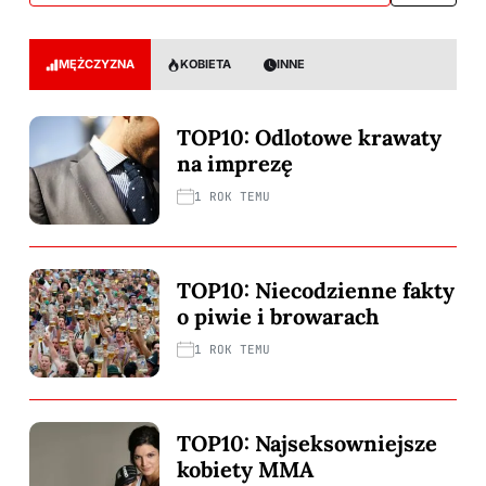
MĘŻCZYZNA
KOBIETA
INNE
TOP10: Odlotowe krawaty
na imprezę
1 ROK TEMU
TOP10: Niecodzienne fakty
o piwie i browarach
1 ROK TEMU
TOP10: Najseksowniejsze
kobiety MMA