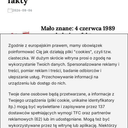
fakty
2026-08-06
Mało znane: 4 czerwca 1989
— zaskakujące fakty
2026-08-03
Zgodnie z europejskim prawem, mamy obowiązek
poinformować Cię jak działają pliki "cookies", czyli tzw.
Ciekawostki o 1. wojnie
ciasteczka. W dużym skrócie witryna prosi o zgodę na
światowej — mało znane
wykorzystanie Twoich danych. Spersonalizowane reklamy i
fakty i historie
treści, pomiar reklam i treści, badanie odbiorców i
ulepszanie usług. Przechowywanie informacji na
2026-08-02
urządzeniu lub dostęp do nich.
Zaskakujące ciekawostki o
Krzysztofie Kolumbie
Twoje dane osobowe będą przetwarzane, a informacje z
Twojego urządzenia (pliki cookie, unikalne identyfikatory
2026-07-20
itp.) mogą być wyświetlane i zapisywane przez 137
dostawców spełniających wymogi TFC oraz partnerów
Mało znane ciekawostki o
reklamowych (62) lub im udostępniane. Mogą też być
Wisławie Szymborskiej
wykorzystywane przez tę witrynę lub aplikację. Niektórzy