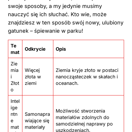
swoje sposoby, a my jedynie musimy
nauczyć się ich słuchać. Kto wie, może
znajdziesz w ten sposób swój nowy, ulubiony
gatunek – śpiewanie w parku!
Te
Odkrycie
Opis
mat
Zie
mia
Więcej
Ziemia kryje złoto w postaci
i
złota w
nanocząsteczek w skałach i
Złot
ziemi
oceanach.
o
Intel
ige
Możliwość stworzenia
ntn
Samonapra
materiałów zdolnych do
e
wiające się
samodzielnej naprawy po
mat
materiały
uszkodzeniach.