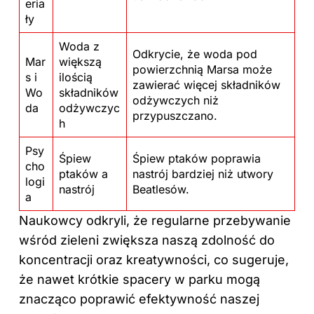
eria
ły
Woda z
Odkrycie, że woda pod
Mar
większą
powierzchnią Marsa może
s i
ilością
zawierać więcej składników
Wo
składników
odżywczych niż
da
odżywczyc
przypuszczano.
h
Psy
Śpiew
Śpiew ptaków poprawia
cho
ptaków a
nastrój bardziej niż utwory
logi
nastrój
Beatlesów.
a
Naukowcy odkryli, że regularne przebywanie
wśród zieleni zwiększa naszą zdolność do
koncentracji oraz kreatywności, co sugeruje,
że nawet krótkie spacery w parku mogą
znacząco poprawić efektywność naszej