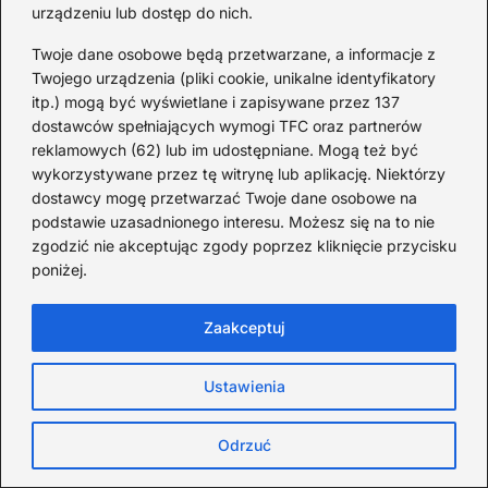
2026-08-03
urządzeniu lub dostęp do nich.
Ciekawostki o 1. wojnie
Twoje dane osobowe będą przetwarzane, a informacje z
światowej — mało znane
Twojego urządzenia (pliki cookie, unikalne identyfikatory
fakty i historie
itp.) mogą być wyświetlane i zapisywane przez 137
dostawców spełniających wymogi TFC oraz partnerów
2026-08-02
reklamowych (62) lub im udostępniane. Mogą też być
Zaskakujące ciekawostki o
wykorzystywane przez tę witrynę lub aplikację. Niektórzy
dostawcy mogę przetwarzać Twoje dane osobowe na
Krzysztofie Kolumbie
podstawie uzasadnionego interesu. Możesz się na to nie
2026-07-20
zgodzić nie akceptując zgody poprzez kliknięcie przycisku
poniżej.
Mało znane ciekawostki o
Wisławie Szymborskiej
Zaakceptuj
2026-07-16
Ustawienia
Zaskakujące ciekawostki o
potopie szwedzkim
Odrzuć
2026-07-15