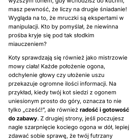
wyższym tonem, gdy wchodzisz do kuchni,
masz pewność, że liczy na drugie śniadanie!
Wygląda na to, że mruczki są ekspertami w
manipulacji. Kto by pomyślał, że niewinna
prośba kryje się pod tak słodkim
miauczeniem?
Koty sprawdzają się również jako mistrzowie
mowy ciała! Każde położenie ogona,
odchylenie głowy czy ułożenie uszu
przekazuje ogromne ilości informacji. Na
przykład, kiedy twój kot siedzi z ogonem
uniesionym prosto do góry, oznacza to nie
tylko „cześć!”, ale również
radość i gotowość
do zabawy
. Z drugiej strony, jeśli poczujesz
nagle szarpnięcie kociego ogona w dół, lepiej
zdawać sobie sprawę, że twój futrzany