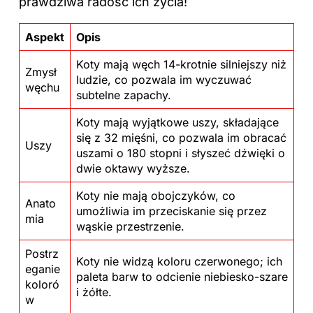
prawdziwa radość ich życia!
Aspekt
Opis
Koty mają węch 14-krotnie silniejszy niż
Zmysł
ludzie, co pozwala im wyczuwać
węchu
subtelne zapachy.
Koty mają wyjątkowe uszy, składające
się z 32 mięśni, co pozwala im obracać
Uszy
uszami o 180 stopni i słyszeć dźwięki o
dwie oktawy wyższe.
Koty nie mają obojczyków, co
Anato
umożliwia im przeciskanie się przez
mia
wąskie przestrzenie.
Postrz
Koty nie widzą koloru czerwonego; ich
eganie
paleta barw to odcienie niebiesko-szare
koloró
i żółte.
w