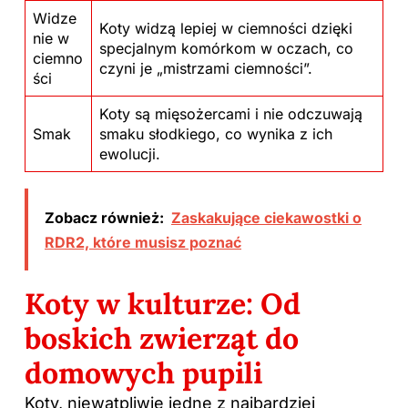
Widze
Koty widzą lepiej w ciemności dzięki
nie w
specjalnym komórkom w oczach, co
ciemno
czyni je „mistrzami ciemności”.
ści
Koty są mięsożercami i nie odczuwają
Smak
smaku słodkiego, co wynika z ich
ewolucji.
Zobacz również:
Zaskakujące ciekawostki o
RDR2, które musisz poznać
Koty w kulturze: Od
boskich zwierząt do
domowych pupili
Koty, niewątpliwie jedne z najbardziej