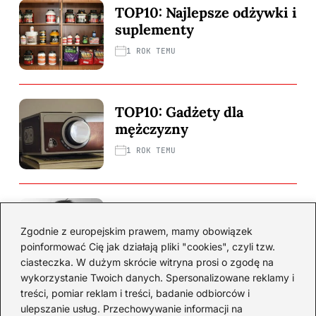
TOP10: Najlepsze odżywki i
suplementy
1 ROK TEMU
TOP10: Gadżety dla
mężczyzny
1 ROK TEMU
TOP10: Interesujące fakty
o mężczyznach
Zgodnie z europejskim prawem, mamy obowiązek
poinformować Cię jak działają pliki "cookies", czyli tzw.
1 ROK TEMU
ciasteczka. W dużym skrócie witryna prosi o zgodę na
wykorzystanie Twoich danych. Spersonalizowane reklamy i
treści, pomiar reklam i treści, badanie odbiorców i
Historie i ludzie
ulepszanie usług. Przechowywanie informacji na