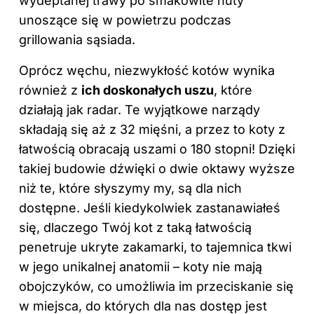
wydeptanej trawy po smakowite nuty
unoszące się w powietrzu podczas
grillowania sąsiada.
Oprócz węchu, niezwykłość kotów wynika
również z
ich doskonałych uszu
, które
działają jak radar. Te wyjątkowe narządy
składają się aż z 32 mięśni, a przez to koty z
łatwością obracają uszami o 180 stopni! Dzięki
takiej budowie dźwięki o dwie oktawy wyższe
niż te, które słyszymy my, są dla nich
dostępne. Jeśli kiedykolwiek zastanawiałeś
się, dlaczego Twój kot z taką łatwością
penetruje ukryte zakamarki, to tajemnica tkwi
w jego unikalnej anatomii – koty nie mają
obojczyków, co umożliwia im przeciskanie się
w miejsca, do których dla nas dostęp jest