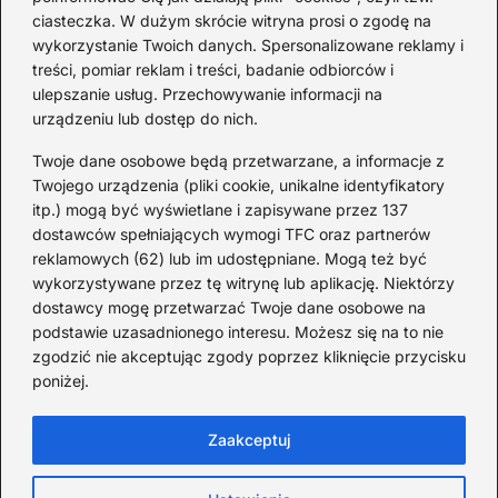
Ciekawostki o 1. wojnie
ciasteczka. W dużym skrócie witryna prosi o zgodę na
światowej — mało znane
wykorzystanie Twoich danych. Spersonalizowane reklamy i
fakty i historie
treści, pomiar reklam i treści, badanie odbiorców i
ulepszanie usług. Przechowywanie informacji na
2026-08-02
urządzeniu lub dostęp do nich.
Zaskakujące ciekawostki o
Krzysztofie Kolumbie
Twoje dane osobowe będą przetwarzane, a informacje z
Twojego urządzenia (pliki cookie, unikalne identyfikatory
2026-07-20
itp.) mogą być wyświetlane i zapisywane przez 137
dostawców spełniających wymogi TFC oraz partnerów
Mało znane ciekawostki o
reklamowych (62) lub im udostępniane. Mogą też być
Wisławie Szymborskiej
wykorzystywane przez tę witrynę lub aplikację. Niektórzy
dostawcy mogę przetwarzać Twoje dane osobowe na
2026-07-16
podstawie uzasadnionego interesu. Możesz się na to nie
Zaskakujące ciekawostki o
zgodzić nie akceptując zgody poprzez kliknięcie przycisku
poniżej.
potopie szwedzkim
2026-07-15
Zaakceptuj