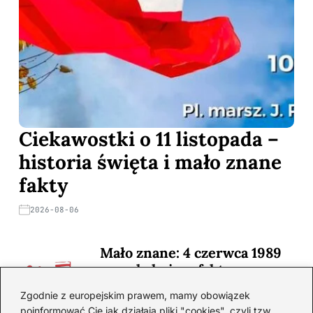
Ciekawostki o 11 listopada –
historia święta i mało znane
fakty
2026-08-06
Mało znane: 4 czerwca 1989
— zaskakujące fakty
2026-08-03
Zgodnie z europejskim prawem, mamy obowiązek
poinformować Cię jak działają pliki "cookies", czyli tzw.