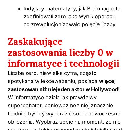
Indyjscy matematycy, jak Brahmagupta,
zdefiniowali zero jako wynik operacji,
co zrewolucjonizowało pojęcie liczby.
Zaskakujące
zastosowania liczby 0 w
informatyce i technologii
Liczba zero, niewielka cyfra, często
spotykana w lekceważeniu, posiada
więcej
zastosowań niż niejeden aktor w Hollywood
!
W informatyce działa jak prawdziwy
superbohater, ponieważ bez niej znacznie
trudniej byłoby wyobrazić sobie nowoczesne
obliczenia. Wyobraź sobie na moment, że nie
ma zera – w takim przypadku nie istniałby kod