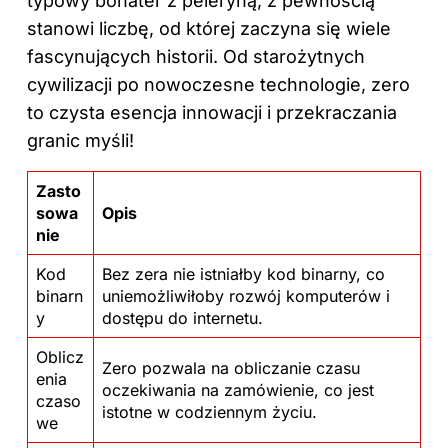
typowy bohater z peleryną, z pewnością
stanowi liczbę, od której zaczyna się wiele
fascynujących historii. Od starożytnych
cywilizacji po nowoczesne technologie, zero
to czysta esencja innowacji i przekraczania
granic myśli!
Zasto
sowa
Opis
nie
Kod
Bez zera nie istniałby kod binarny, co
binarn
uniemożliwiłoby rozwój komputerów i
y
dostępu do internetu.
Oblicz
Zero pozwala na obliczanie czasu
enia
oczekiwania na zamówienie, co jest
czaso
istotne w codziennym życiu.
we