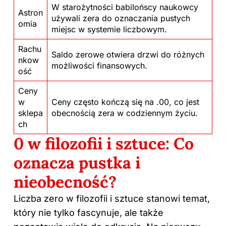
W starożytności babilońscy naukowcy
Astron
używali zera do oznaczania pustych
omia
miejsc w systemie liczbowym.
Rachu
Saldo zerowe otwiera drzwi do różnych
nkow
możliwości finansowych.
ość
Ceny
w
Ceny często kończą się na .00, co jest
sklepa
obecnością zera w codziennym życiu.
ch
0 w filozofii i sztuce: Co
oznacza pustka i
nieobecność?
Liczba zero w filozofii i sztuce stanowi temat,
który nie tylko fascynuje, ale także