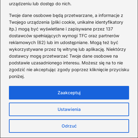
urządzeniu lub dostęp do nich.
AdminTop10
Twoje dane osobowe będą przetwarzane, a informacje z
Twojego urządzenia (pliki cookie, unikalne identyfikatory
Cześć! Nazywam się Michał i uwielbiam porządkować świat
itp.) mogą być wyświetlane i zapisywane przez 137
w formie list. Na tym blogu znajdziesz zestawienia „Top 10”
wszystkiego, co ciekawe, zaskakujące i warte poznania –
dostawców spełniających wymogi TFC oraz partnerów
od filmów i książek, po ciekawostki ze świata technologii,
reklamowych (62) lub im udostępniane. Mogą też być
podróży i codziennego życia. Lubię konkret, czytelną formę
wykorzystywane przez tę witrynę lub aplikację. Niektórzy
i informacje podane z humorem. Jeśli Ty też lubisz szybkie
dostawcy mogę przetwarzać Twoje dane osobowe na
przeglądy najlepszych (albo najgorszych) rzeczy w danym
podstawie uzasadnionego interesu. Możesz się na to nie
temacie – dobrze trafiłeś!
zgodzić nie akceptując zgody poprzez kliknięcie przycisku
poniżej.
Poprzedni:
Tadeusz Kościuszko i jego niezwykłe
Zaakceptuj
tajemnice – ciekawostki, które
zaskakują
Ustawienia
Następny:
Odkryj fascynujące ciekawostki ze
Odrzuć
świata Fallout 76