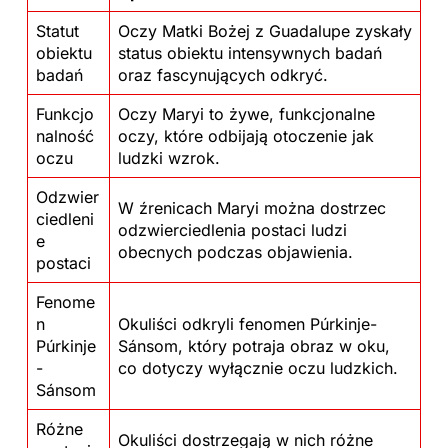
Statut
Oczy Matki Bożej z Guadalupe zyskały
obiektu
status obiektu intensywnych badań
badań
oraz fascynujących odkryć.
Funkcjo
Oczy Maryi to żywe, funkcjonalne
nalność
oczy, które odbijają otoczenie jak
oczu
ludzki wzrok.
Odzwier
W źrenicach Maryi można dostrzec
ciedleni
odzwierciedlenia postaci ludzi
e
obecnych podczas objawienia.
postaci
Fenome
n
Okuliści odkryli fenomen Púrkinje-
Púrkinje
Sánsom, który potraja obraz w oku,
-
co dotyczy wyłącznie oczu ludzkich.
Sánsom
Różne
Okuliści dostrzegają w nich różne