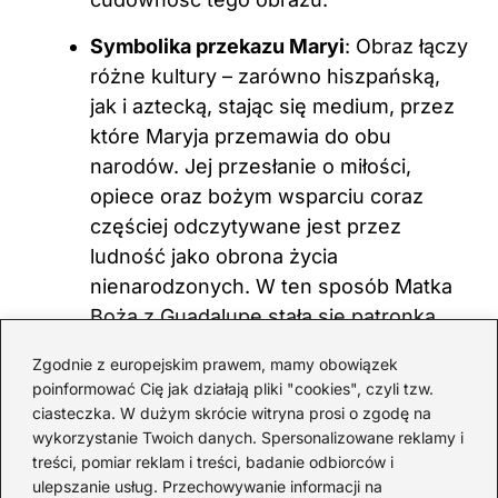
Symbolika przekazu Maryi
: Obraz łączy
różne kultury – zarówno hiszpańską,
jak i aztecką, stając się medium, przez
które Maryja przemawia do obu
narodów. Jej przesłanie o miłości,
opiece oraz bożym wsparciu coraz
częściej odczytywane jest przez
ludność jako obrona życia
nienarodzonych. W ten sposób Matka
Boża z Guadalupe stała się patronką
ruchów broniących życia, szczególnie
Zgodnie z europejskim prawem, mamy obowiązek
w kontekście aborcji.
poinformować Cię jak działają pliki "cookies", czyli tzw.
ciasteczka. W dużym skrócie witryna prosi o zgodę na
wykorzystanie Twoich danych. Spersonalizowane reklamy i
Zobacz również:
Nieznane oblicza
treści, pomiar reklam i treści, badanie odbiorców i
Władysława Jagiełły – ciekawe fakty, których
ulepszanie usług. Przechowywanie informacji na