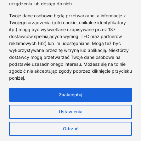
urządzeniu lub dostęp do nich.
mogłeś nie znać
Twoje dane osobowe będą przetwarzane, a informacje z
Twojego urządzenia (pliki cookie, unikalne identyfikatory
Najczęstsze pytania i
itp.) mogą być wyświetlane i zapisywane przez 137
odpowiedzi (FAQ)
dostawców spełniających wymogi TFC oraz partnerów
reklamowych (62) lub im udostępniane. Mogą też być
Jakie niezwykłe cechy posiada wizerunek
wykorzystywane przez tę witrynę lub aplikację. Niektórzy
Matki Bożej z Guadalupe?
dostawcy mogę przetwarzać Twoje dane osobowe na
podstawie uzasadnionego interesu. Możesz się na to nie
Wizerunek Matki Bożej z Guadalupe
zgodzić nie akceptując zgody poprzez kliknięcie przycisku
wykazuje wiele niezwykłych cech, w tym
poniżej.
fenomenalny stan płaszcza, który przetrwał
488 lat bez oznak pogorszenia. Dodatkowo,
Zaakceptuj
naukowcy nie znaleźli żadnych śladów
Ustawienia
barwników, co sugeruje, że obraz nie powstał
z ludzkiej interwencji.
Odrzuć
Co odkryto w oczach Matki Bożej z