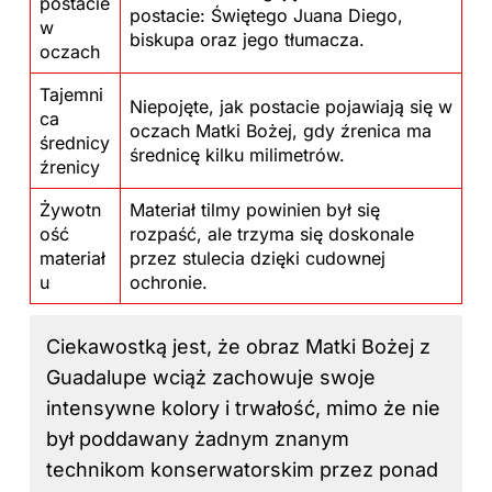
postacie
postacie: Świętego Juana Diego,
w
biskupa oraz jego tłumacza.
oczach
Tajemni
Niepojęte, jak postacie pojawiają się w
ca
oczach Matki Bożej, gdy źrenica ma
średnicy
średnicę kilku milimetrów.
źrenicy
Żywotn
Materiał tilmy powinien był się
ość
rozpaść, ale trzyma się doskonale
materiał
przez stulecia dzięki cudownej
u
ochronie.
Ciekawostką jest, że obraz Matki Bożej z
Guadalupe wciąż zachowuje swoje
intensywne kolory i trwałość, mimo że nie
był poddawany żadnym znanym
technikom konserwatorskim przez ponad