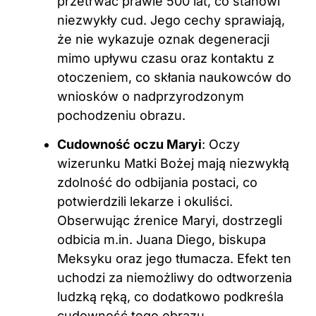
przetrwać prawie 500 lat, co stanowi
niezwykły cud. Jego cechy sprawiają,
że nie wykazuje oznak degeneracji
mimo upływu czasu oraz kontaktu z
otoczeniem, co skłania naukowców do
wniosków o nadprzyrodzonym
pochodzeniu obrazu.
Cudowność oczu Maryi
: Oczy
wizerunku Matki Bożej mają niezwykłą
zdolność do odbijania postaci, co
potwierdzili lekarze i okuliści.
Obserwując źrenice Maryi, dostrzegli
odbicia m.in. Juana Diego, biskupa
Meksyku oraz jego tłumacza. Efekt ten
uchodzi za niemożliwy do odtworzenia
ludzką ręką, co dodatkowo podkreśla
cudowność tego obrazu.