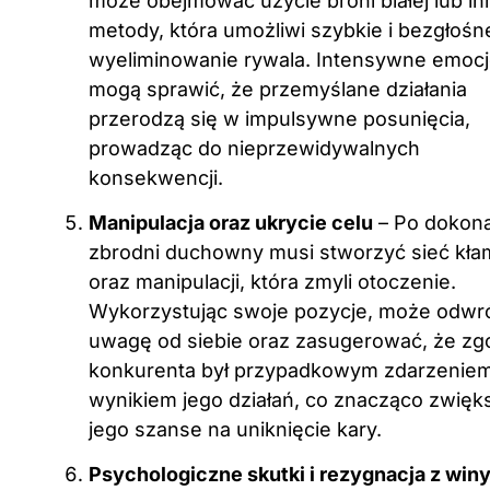
może obejmować użycie broni białej lub in
metody, która umożliwi szybkie i bezgłośn
wyeliminowanie rywala. Intensywne emoc
mogą sprawić, że przemyślane działania
przerodzą się w impulsywne posunięcia,
prowadząc do nieprzewidywalnych
konsekwencji.
Manipulacja oraz ukrycie celu
– Po dokon
zbrodni duchowny musi stworzyć sieć kł
oraz manipulacji, która zmyli otoczenie.
Wykorzystując swoje pozycje, może odwr
uwagę od siebie oraz zasugerować, że zg
konkurenta był przypadkowym zdarzeniem
wynikiem jego działań, co znacząco zwięk
jego szanse na uniknięcie kary.
Psychologiczne skutki i rezygnacja z win