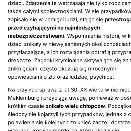
dzieci
. Zdarzenia te wstrząsają nie tylko rodzicam
także całymi społecznościami. Wiele przypadkó
zapisało się w pamięci ludzi, stając się
przestrog
przed czyhającymi na najmłodszych
niebezpieczeństwami
. Wspomnienia historii, w 
dzieci znikały w niewyjaśnionych okolicznościach
przytłaczające, a ich rozwiązania potrafią przypr
dreszcze. Zagadki kryminalne skrywające się za 
zniknięciami często okazują się mrocznymi
opowieściami o złu oraz ludzkiej psychice.
Na przykład sprawa z lat 30. XX wieku w niemiec
Meklemburgii przyciąga uwagę, ponieważ w doś
krótkim czasie
znikało wielu chłopców
. Początk
śledczy nie kojarzyli tych przypadków, jednak z 
pojawienia się kolejnych zniknięć zaczęli dostrz
wzorzec. Seryjny morderca, który okazał się