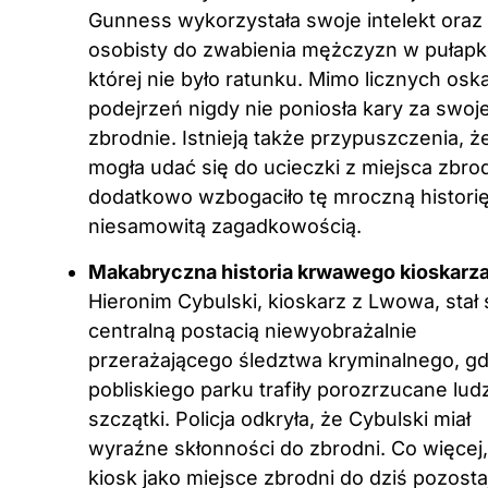
Gunness wykorzystała swoje intelekt oraz
osobisty do zwabienia mężczyzn w pułapk
której nie było ratunku. Mimo licznych oska
podejrzeń nigdy nie poniosła kary za swoj
zbrodnie. Istnieją także przypuszczenia, ż
mogła udać się do ucieczki z miejsca zbrod
dodatkowo wzbogaciło tę mroczną histori
niesamowitą zagadkowością.
Makabryczna historia krwawego kioskarz
Hieronim Cybulski, kioskarz z Lwowa, stał 
centralną postacią niewyobrażalnie
przerażającego śledztwa kryminalnego, g
pobliskiego parku trafiły porozrzucane lud
szczątki. Policja odkryła, że Cybulski miał
wyraźne skłonności do zbrodni. Co więcej,
kiosk jako miejsce zbrodni do dziś pozosta