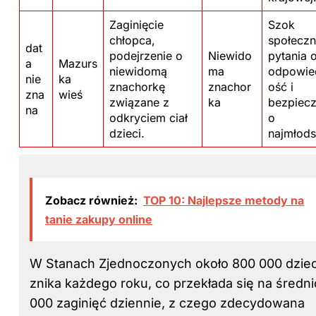
Zaginięcie
Szok
chłopca,
społeczn
dat
podejrzenie o
Niewido
pytania 
a
Mazurs
niewidomą
ma
odpowie
nie
ka
znachorkę
znachor
ość i
zna
wieś
związane z
ka
bezpiec
na
odkryciem ciał
o
dzieci.
najmłods
Zobacz również:
TOP 10: Najlepsze metody na
tanie zakupy online
W Stanach Zjednoczonych około 800 000 dziec
znika każdego roku, co przekłada się na średni
000 zaginięć dziennie, z czego zdecydowana