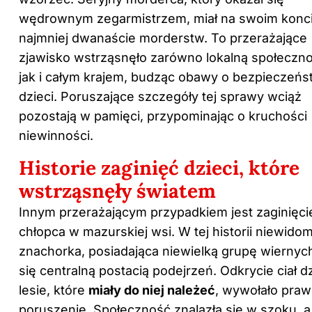
wędrownym zegarmistrzem, miał na swoim konc
najmniej dwanaście morderstw. To przerażające
zjawisko wstrząsnęło zarówno lokalną społeczno
jak i całym krajem, budząc obawy o bezpieczeń
dzieci. Poruszające szczegóły tej sprawy wciąż
pozostają w pamięci, przypominając o kruchości
niewinności.
Historie zaginięć dzieci, które
wstrząsnęły światem
Innym przerażającym przypadkiem jest zaginięci
chłopca w mazurskiej wsi. W tej historii niewido
znachorka, posiadająca niewielką grupę wiernych
się centralną postacią podejrzeń. Odkrycie ciał d
lesie, które
miały do niej należeć
, wywołało pra
poruszenie. Społeczność znalazła się w szoku, a