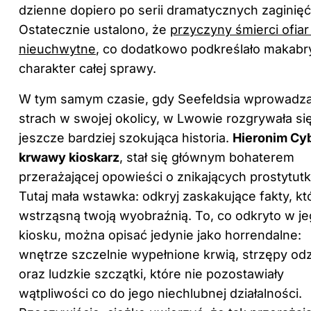
dzienne dopiero po serii dramatycznych zaginięć
Ostatecznie ustalono, że
przyczyny śmierci ofiar
nieuchwytne
, co dodatkowo podkreślało makab
charakter całej sprawy.
W tym samym czasie, gdy Seefeldsia wprowadza
strach w swojej okolicy, w Lwowie rozgrywała si
jeszcze bardziej szokująca historia.
Hieronim Cyb
krwawy kioskarz
, stał się głównym bohaterem
przerażającej opowieści o znikających prostytut
Tutaj mała wstawka: odkryj
zaskakujące fakty, kt
wstrząsną twoją wyobraźnią
. To, co odkryto w j
kiosku, można opisać jedynie jako horrendalne:
wnętrze szczelnie wypełnione krwią, strzępy od
oraz ludzkie szczątki, które nie pozostawiały
wątpliwości co do jego niechlubnej działalności.