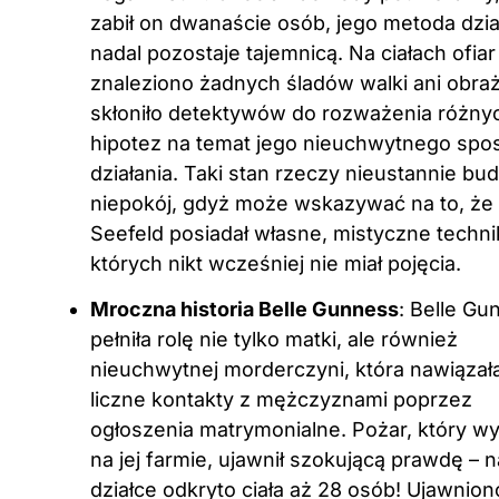
zabił on dwanaście osób, jego metoda dzia
nadal pozostaje tajemnicą. Na ciałach ofiar
znaleziono żadnych śladów walki ani obra
skłoniło detektywów do rozważenia różny
hipotez na temat jego nieuchwytnego spo
działania. Taki stan rzeczy nieustannie bud
niepokój, gdyż może wskazywać na to, że
Seefeld posiadał własne, mistyczne technik
których nikt wcześniej nie miał pojęcia.
Mroczna historia Belle Gunness
: Belle Gu
pełniła rolę nie tylko matki, ale również
nieuchwytnej morderczyni, która nawiązał
liczne kontakty z mężczyznami poprzez
ogłoszenia matrymonialne. Pożar, który w
na jej farmie, ujawnił szokującą prawdę – na
działce odkryto ciała aż 28 osób! Ujawnion