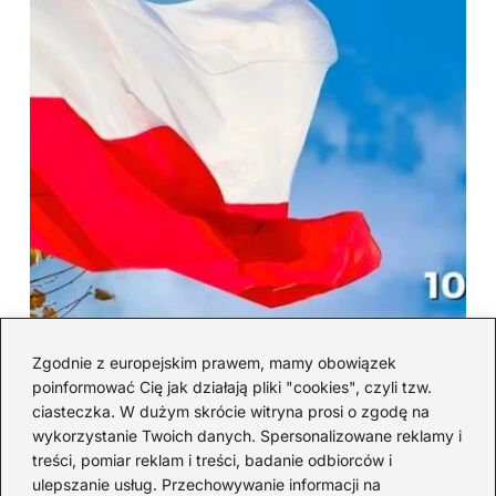
Zgodnie z europejskim prawem, mamy obowiązek
poinformować Cię jak działają pliki "cookies", czyli tzw.
Ciekawostki o 11 listopada –
ciasteczka. W dużym skrócie witryna prosi o zgodę na
historia święta i mało znane
wykorzystanie Twoich danych. Spersonalizowane reklamy i
treści, pomiar reklam i treści, badanie odbiorców i
fakty
ulepszanie usług. Przechowywanie informacji na