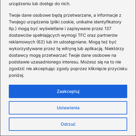
urządzeniu lub dostęp do nich.
2026-08-06
Twoje dane osobowe będą przetwarzane, a informacje z
Twojego urządzenia (pliki cookie, unikalne identyfikatory
Mało znane: 4 czerwca 1989
itp.) mogą być wyświetlane i zapisywane przez 137
— zaskakujące fakty
dostawców spełniających wymogi TFC oraz partnerów
reklamowych (62) lub im udostępniane. Mogą też być
2026-08-03
wykorzystywane przez tę witrynę lub aplikację. Niektórzy
Ciekawostki o 1. wojnie
dostawcy mogę przetwarzać Twoje dane osobowe na
światowej — mało znane
podstawie uzasadnionego interesu. Możesz się na to nie
fakty i historie
zgodzić nie akceptując zgody poprzez kliknięcie przycisku
poniżej.
2026-08-02
Zaskakujące ciekawostki o
Zaakceptuj
Krzysztofie Kolumbie
2026-07-20
Ustawienia
Mało znane ciekawostki o
Odrzuć
Wisławie Szymborskiej
2026-07-16