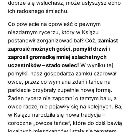
dobrze się wsłuchasz, może usłyszysz echo
ich radosnego śmiechu.
Co powiecie na opowieść o pewnym
niezdarnym rycerzu, który w Książu
postanowił zorganizować bal? Cóż,
zamiast
zaprosić możnych gości, pomylił drzwi i
zaprosił gromadkę mniej szlachetnych
uczestników – stado owiec!
W wyniku tej
pomyłki, nasz gospodarza zamku czarował
owce, przez co wymiana zdań i tańce na
parkiecie przybrały zupełnie nową formę.
Żaden rycerz nie zapomni o tamtym balu, a
owce raczej nie pojawiły się na kolejnych. Ba,
w Książu narodziła się nowa tradycja –
coroczne „owcze tańce”, które do dziś bawią
lokalnych mieszkańców i stają się tematem