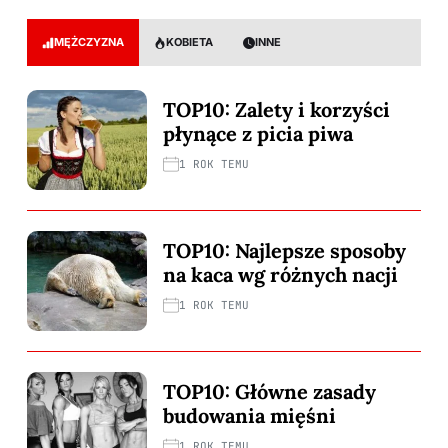
MĘŻCZYZNA
KOBIETA
INNE
TOP10: Zalety i korzyści
płynące z picia piwa
1 ROK TEMU
TOP10: Najlepsze sposoby
na kaca wg różnych nacji
1 ROK TEMU
TOP10: Główne zasady
budowania mięśni
1 ROK TEMU