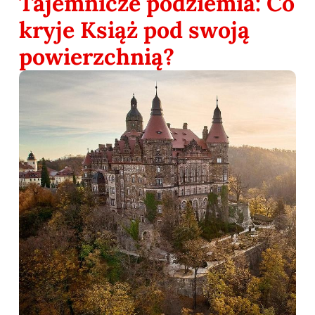
Tajemnicze podziemia: Co
kryje Książ pod swoją
powierzchnią?