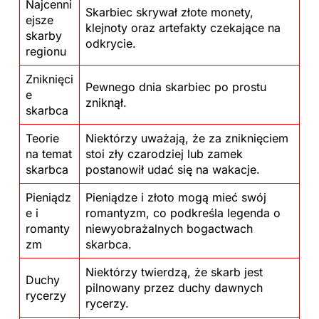
Najcenni
Skarbiec skrywał złote monety,
ejsze
klejnoty oraz artefakty czekające na
skarby
odkrycie.
regionu
Zniknięci
Pewnego dnia skarbiec po prostu
e
zniknął.
skarbca
Teorie
Niektórzy uważają, że za zniknięciem
na temat
stoi zły czarodziej lub zamek
skarbca
postanowił udać się na wakacje.
Pieniądz
Pieniądze i złoto mogą mieć swój
e i
romantyzm, co podkreśla legenda o
romanty
niewyobrażalnych bogactwach
zm
skarbca.
Niektórzy twierdzą, że skarb jest
Duchy
pilnowany przez duchy dawnych
rycerzy
rycerzy.