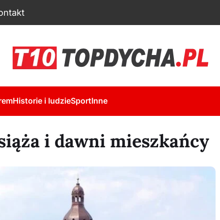
ontakt
rem
Historie i ludzie
Sport
Inne
siąża i dawni mieszkańcy