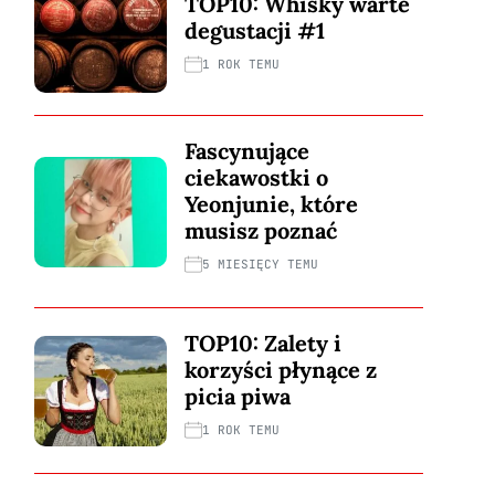
TOP10: Whisky warte
degustacji #1
1 ROK TEMU
Fascynujące
ciekawostki o
Yeonjunie, które
musisz poznać
5 MIESIĘCY TEMU
TOP10: Zalety i
korzyści płynące z
picia piwa
1 ROK TEMU