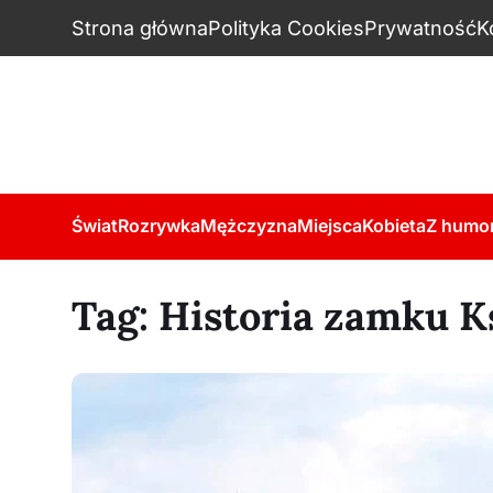
Strona główna
Polityka Cookies
Prywatność
K
Świat
Rozrywka
Mężczyzna
Miejsca
Kobieta
Z humo
Tag:
Historia zamku K