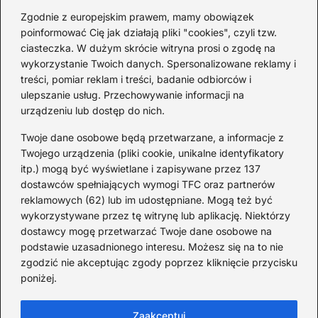
2026-08-03
Zgodnie z europejskim prawem, mamy obowiązek
poinformować Cię jak działają pliki "cookies", czyli tzw.
Ciekawostki o 1. wojnie
ciasteczka. W dużym skrócie witryna prosi o zgodę na
światowej — mało znane
wykorzystanie Twoich danych. Spersonalizowane reklamy i
fakty i historie
treści, pomiar reklam i treści, badanie odbiorców i
ulepszanie usług. Przechowywanie informacji na
2026-08-02
urządzeniu lub dostęp do nich.
Zaskakujące ciekawostki o
Krzysztofie Kolumbie
Twoje dane osobowe będą przetwarzane, a informacje z
Twojego urządzenia (pliki cookie, unikalne identyfikatory
2026-07-20
itp.) mogą być wyświetlane i zapisywane przez 137
dostawców spełniających wymogi TFC oraz partnerów
Mało znane ciekawostki o
reklamowych (62) lub im udostępniane. Mogą też być
Wisławie Szymborskiej
wykorzystywane przez tę witrynę lub aplikację. Niektórzy
dostawcy mogę przetwarzać Twoje dane osobowe na
2026-07-16
podstawie uzasadnionego interesu. Możesz się na to nie
Zaskakujące ciekawostki o
zgodzić nie akceptując zgody poprzez kliknięcie przycisku
poniżej.
potopie szwedzkim
2026-07-15
Zaakceptuj