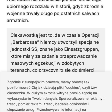
upiornego rozdziału w historii, gdyż zbrodnie
wojenne trwały długo po ostatnich salwach
armatnich.
Ciekawostką jest to, że w czasie Operacji
„Barbarossa” Niemcy utworzyli specjalne
jednostki SS, znane jako Einsatzgruppen,
które miały za zadanie przeprowadzanie
masowych egzekucji w zdobytych
terenach, co przyczyniło się do śmierci
ponad miliona cywilów, w tym Żydów,
Zgodnie z europejskim prawem, mamy obowiązek
Romów i innych grup etnicznych, jeszcze
poinformować Cię jak działają pliki "cookies", czyli tzw.
przed formalnym wprowadzeniem polityki
ciasteczka. W dużym skrócie witryna prosi o zgodę na
„ostatecznego rozwiązania”.
wykorzystanie Twoich danych. Spersonalizowane reklamy i
treści, pomiar reklam i treści, badanie odbiorców i
ulepszanie usług. Przechowywanie informacji na