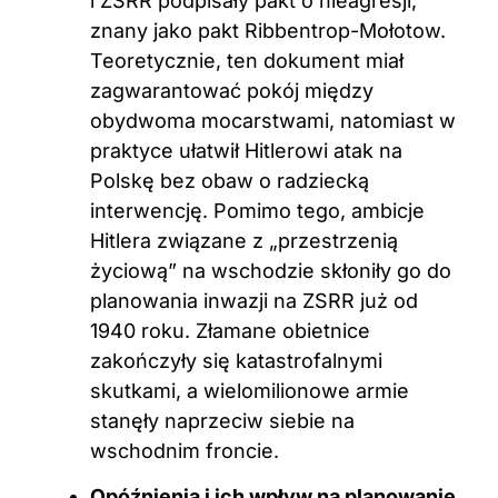
i ZSRR podpisały pakt o nieagresji,
znany jako pakt Ribbentrop-Mołotow.
Teoretycznie, ten dokument miał
zagwarantować pokój między
obydwoma mocarstwami, natomiast w
praktyce ułatwił Hitlerowi atak na
Polskę bez obaw o radziecką
interwencję. Pomimo tego, ambicje
Hitlera związane z „przestrzenią
życiową” na wschodzie skłoniły go do
planowania inwazji na ZSRR już od
1940 roku. Złamane obietnice
zakończyły się katastrofalnymi
skutkami, a wielomilionowe armie
stanęły naprzeciw siebie na
wschodnim froncie.
Opóźnienia i ich wpływ na planowanie