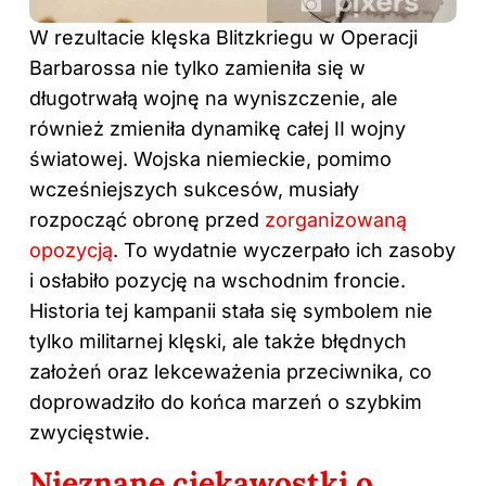
W rezultacie klęska Blitzkriegu w Operacji
Barbarossa nie tylko zamieniła się w
długotrwałą wojnę na wyniszczenie, ale
również zmieniła dynamikę całej
II wojny
światowej
. Wojska niemieckie, pomimo
wcześniejszych sukcesów, musiały
rozpocząć obronę przed
zorganizowaną
opozycją
. To wydatnie wyczerpało ich zasoby
i osłabiło pozycję na wschodnim froncie.
Historia tej kampanii stała się symbolem nie
tylko militarnej klęski, ale także błędnych
założeń oraz lekceważenia przeciwnika, co
doprowadziło do końca marzeń o szybkim
zwycięstwie.
Nieznane ciekawostki o