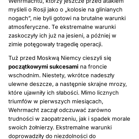
Wehrmachtu, którzy jeszcze przed atakiem
myśleli o Rosji jako o „kolosie na glinianych
nogach”, nie byli gotowi na brutalne warunki
atmosferyczne. Te ekstremalne warunki
zaskoczyły ich już na jesieni, a później w
zimie potęgowały tragedię operacji.
Tuż przed Moskwą Niemcy cieszyli się
początkowymi sukcesami
na froncie
wschodnim. Niestety, wkrótce nadeszły
ulewne deszcze, a następnie skrajne mrozy,
które ujawniły ich słabości. Mimo licznych
triumfów w pierwszych miesiącach,
Wehrmacht zaczął odczuwać zarówno
trudności w zaopatrzeniu, jak i spadek morale
swoich żołnierzy. Ekstremalne warunki
doprowadziły do niezdolności do