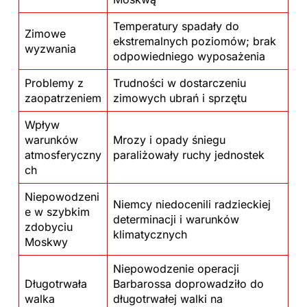
Temperatury spadały do
Zimowe
ekstremalnych poziomów; brak
wyzwania
odpowiedniego wyposażenia
Problemy z
Trudności w dostarczeniu
zaopatrzeniem
zimowych ubrań i sprzętu
Wpływ
warunków
Mrozy i opady śniegu
atmosferyczny
paraliżowały ruchy jednostek
ch
Niepowodzeni
Niemcy niedocenili radzieckiej
e w szybkim
determinacji i warunków
zdobyciu
klimatycznych
Moskwy
Niepowodzenie operacji
Długotrwała
Barbarossa doprowadziło do
walka
długotrwałej walki na