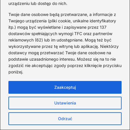
urządzeniu lub dostęp do nich.
Twoje dane osobowe będą przetwarzane, a informacje z
Twojego urządzenia (pliki cookie, unikalne identyfikatory
itp.) mogą być wyświetlane i zapisywane przez 137
dostawców spełniających wymogi TFC oraz partnerów
reklamowych (62) lub im udostępniane. Mogą też być
wykorzystywane przez tę witrynę lub aplikację. Niektórzy
AdminTop10
dostawcy mogę przetwarzać Twoje dane osobowe na
podstawie uzasadnionego interesu. Możesz się na to nie
Cześć! Nazywam się Michał i uwielbiam porządkować świat
w formie list. Na tym blogu znajdziesz zestawienia „Top 10”
zgodzić nie akceptując zgody poprzez kliknięcie przycisku
wszystkiego, co ciekawe, zaskakujące i warte poznania –
poniżej.
od filmów i książek, po ciekawostki ze świata technologii,
podróży i codziennego życia. Lubię konkret, czytelną formę
i informacje podane z humorem. Jeśli Ty też lubisz szybkie
Zaakceptuj
przeglądy najlepszych (albo najgorszych) rzeczy w danym
temacie – dobrze trafiłeś!
Ustawienia
Poprzedni:
Odrzuć
Zaskakujące fakty dotyczące nauki:
ciekawostki, które rozbudzą Twoją