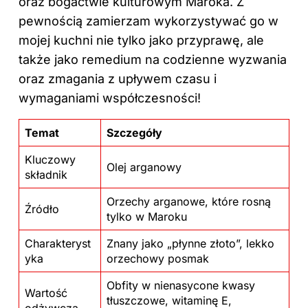
oraz bogactwie kulturowym Maroka. Z
pewnością zamierzam wykorzystywać go w
mojej kuchni nie tylko jako przyprawę, ale
także jako remedium na codzienne wyzwania
oraz zmagania z upływem czasu i
wymaganiami współczesności!
Temat
Szczegóły
Kluczowy
Olej arganowy
składnik
Orzechy arganowe, które rosną
Źródło
tylko w Maroku
Charakteryst
Znany jako „płynne złoto”, lekko
yka
orzechowy posmak
Obfity w nienasycone kwasy
Wartość
tłuszczowe, witaminę E,
odżywcza