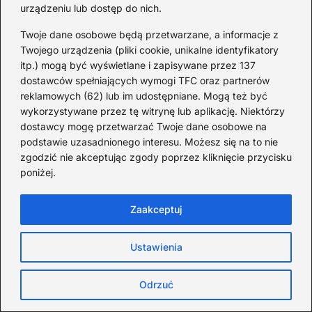
urządzeniu lub dostęp do nich.
Sprawdź pozostałe
Twoje dane osobowe będą przetwarzane, a informacje z
Twojego urządzenia (pliki cookie, unikalne identyfikatory
itp.) mogą być wyświetlane i zapisywane przez 137
dostawców spełniających wymogi TFC oraz partnerów
reklamowych (62) lub im udostępniane. Mogą też być
wykorzystywane przez tę witrynę lub aplikację. Niektórzy
dostawcy mogę przetwarzać Twoje dane osobowe na
podstawie uzasadnionego interesu. Możesz się na to nie
zgodzić nie akceptując zgody poprzez kliknięcie przycisku
poniżej.
Zaakceptuj
Ustawienia
Ciekawostki naukowe, które wyjaśniają
codzienne zagadki
Odrzuć
2026-08-01