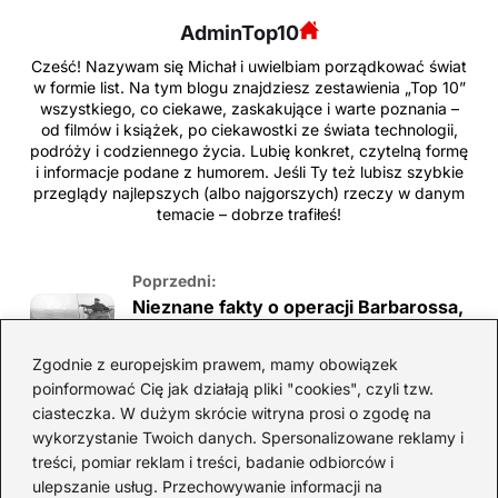
AdminTop10
Cześć! Nazywam się Michał i uwielbiam porządkować świat
w formie list. Na tym blogu znajdziesz zestawienia „Top 10”
wszystkiego, co ciekawe, zaskakujące i warte poznania –
od filmów i książek, po ciekawostki ze świata technologii,
podróży i codziennego życia. Lubię konkret, czytelną formę
i informacje podane z humorem. Jeśli Ty też lubisz szybkie
przeglądy najlepszych (albo najgorszych) rzeczy w danym
temacie – dobrze trafiłeś!
Poprzedni:
Nieznane fakty o operacji Barbarossa,
które zaskoczą każdego miłośnika
historii
Zgodnie z europejskim prawem, mamy obowiązek
poinformować Cię jak działają pliki "cookies", czyli tzw.
Następny:
ciasteczka. W dużym skrócie witryna prosi o zgodę na
Zaskakujące ciekawostki szachowe,
wykorzystanie Twoich danych. Spersonalizowane reklamy i
które musisz znać!
treści, pomiar reklam i treści, badanie odbiorców i
ulepszanie usług. Przechowywanie informacji na