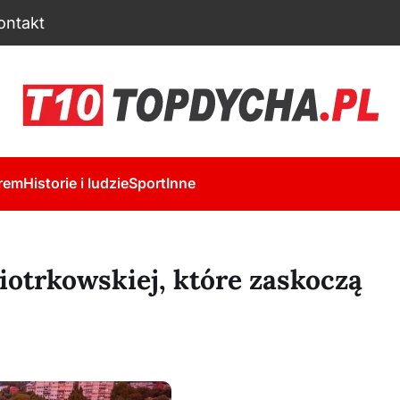
ontakt
rem
Historie i ludzie
Sport
Inne
iotrkowskiej, które zaskoczą