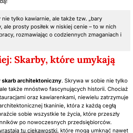
dą!
nie tylko kawiarnie, ale także tzw. „bary
ale prosty posiłek w niskiej cenie – to w nich
 pracy, rozmawiając o codziennych zmaganiach i
ej: Skarby, które umykają
 skarb architektoniczny
. Skrywa w sobie nie tylko
le także mnóstwo fascynujących historii. Chociaż
stauracjami oraz kawiarenkami, niewielu zatrzymuje
architektonicznej tkaninie, która z każdą cegłą
aźcie sobie wszystkie te życia, które przeszły
kienników po nowoczesnych przedsiębiorców.
yrastają tu ciekawostki
, które mogą umknąć nawet