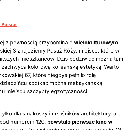
 Polsce
iej z pewnością przypomina o
wielokulturowym
wskiej 3 znajdziemy Pasaż Róży, miejsce, które w
ienitszych mieszkańców. Dziś podziwiać można tam
e zachwyca kolorową koreańską estetyką. Warto
owskiej 67, które niegdyś pełniło rolę
o dziedzińcu spotkać można meksykańską
emu miejscu szczypty egzotyczności.
tylko dla smakoszy i miłośników architektury, ale
, pod numerem 120,
powstało pierwsze kino w
y charakter, że zasługuje na specjalne uznanie. W