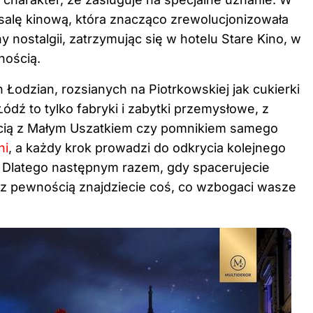
 salę kinową, która znacząco zrewolucjonizowała
 nostalgii, zatrzymując się w hotelu Stare Kino, w
nością.
Łodzian, rozsianych na Piotrkowskiej jak cukierki
Łódź to tylko fabryki i zabytki przemysłowe, z
cią z Małym Uszatkiem czy pomnikiem samego
ni
, a każdy krok prowadzi do odkrycia kolejnego
ii. Dlatego następnym razem, gdy spacerujecie
 bo z pewnością znajdziecie coś, co wzbogaci wasze