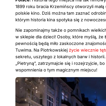
1899 roku bracia Krzemińscy otworzyli małą
polskie kino. Dziś można tam zaznać odrobiny
którym historia kina spotyka się z nowoczes
Nie zapominajmy także o pomnikach wielkich 
w sklepie dla dzieci! Osoby, które myślą, że 
pewnością będą miło zaskoczone znajomoś
Tuwima. Na Piotrkowskiej
życie wiecznie tęt
sekretu, uszytego z lokalnych barw i histor
„Pietryną”, zatrzymajcie się i rozejrzyjcie,
wspomnienia o tym magicznym miejscu!