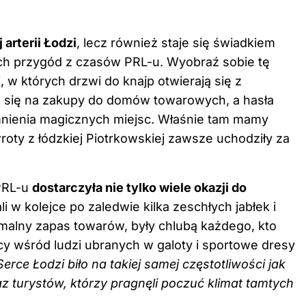
 arterii Łodzi
, lecz również staje się świadkiem
ych przygód z czasów PRL-u. Wyobraź sobie tę
 w których drzwi do knajp otwierają się z
 się
na zakupy
do domów towarowych, a hasła
mnienia magicznych miejsc. Właśnie tam mamy
oty z łódzkiej Piotrkowskiej zawsze uchodziły za
 PRL-u
dostarczyła nie tylko wiele okazji do
li w kolejce po zaledwie kilka zeschłych jabłek i
rmalny zapas towarów, były chlubą każdego, kto
icy wśród ludzi ubranych w galoty i sportowe dresy
Serce Łodzi biło na takiej samej częstotliwości jak
 turystów, którzy pragnęli poczuć klimat tamtych