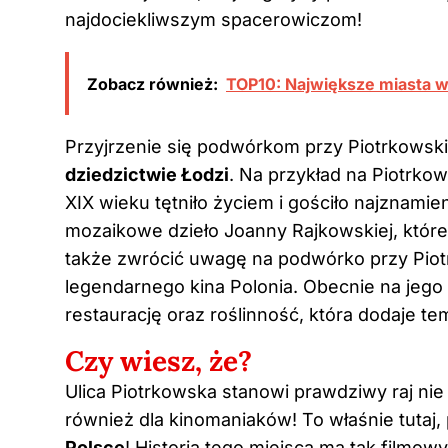
najdociekliwszym spacerowiczom!
Zobacz również:
TOP10: Największe miasta w
Przyjrzenie się podwórkom przy Piotrkowsk
dziedzictwie Łodzi
. Na przykład na Piotrko
XIX wieku tętniło życiem i gościło najznam
mozaikowe dzieło Joanny Rajkowskiej, któr
także zwrócić uwagę na podwórko przy Piotrk
legendarnego kina Polonia. Obecnie na jeg
restaurację oraz roślinność, która dodaje t
Czy wiesz, że?
Ulica Piotrkowska stanowi prawdziwy raj nie 
również dla kinomaniaków! To właśnie tutaj
Polsce
! Historia tego miejsca ma tak filmow