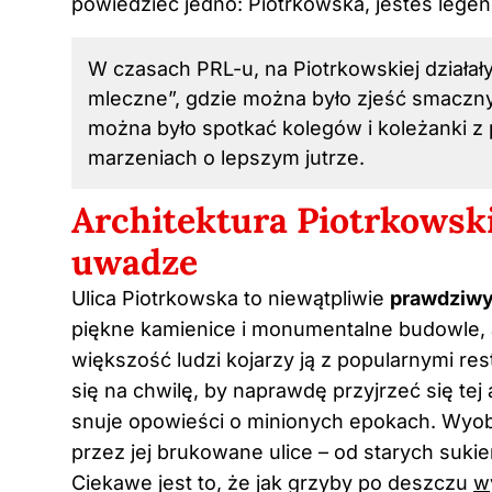
powiedzieć jedno: Piotrkowska, jesteś legen
W czasach PRL-u, na Piotrkowskiej działały 
mleczne”, gdzie można było zjeść smaczny, 
można było spotkać kolegów i koleżanki z
marzeniach o lepszym jutrze.
Architektura Piotrkowski
uwadze
Ulica Piotrkowska to niewątpliwie
prawdziwy
piękne kamienice i monumentalne budowle, a
większość ludzi kojarzy ją z popularnymi re
się na chwilę, by naprawdę przyjrzeć się tej 
snuje opowieści o minionych epokach. Wyobr
przez jej brukowane ulice – od starych su
Ciekawe jest to, że jak grzyby po deszczu
w