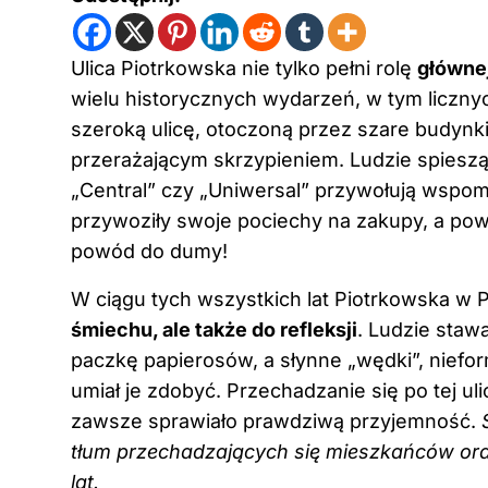
Ulica Piotrkowska nie tylko pełni rolę
głównej
wielu historycznych wydarzeń, w tym liczn
szeroką ulicę, otoczoną przez szare budynki,
przerażającym skrzypieniem. Ludzie spieszą
„Central” czy „Uniwersal” przywołują wspo
przywoziły swoje pociechy na zakupy, a powr
powód do dumy!
W ciągu tych wszystkich lat Piotrkowska w
śmiechu, ale także do refleksji
. Ludzie stawa
paczkę papierosów, a słynne „wędki”, niefo
umiał je zdobyć. Przechadzanie się po tej ul
zawsze sprawiało prawdziwą przyjemność.
tłum przechadzających się mieszkańców oraz
lat.