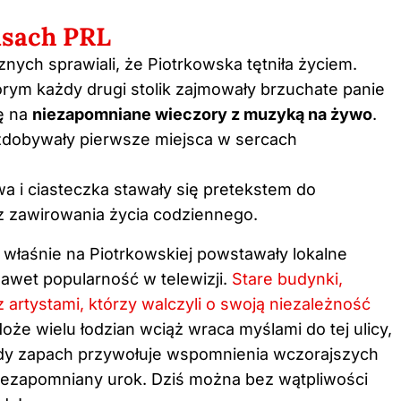
asach PRL
nych sprawiali, że Piotrkowska tętniła życiem.
rym każdy drugi stolik zajmowały brzuchate panie
ię na
niezapomniane wieczory z muzyką na żywo
.
 zdobywały pierwsze miejsca w sercach
a i ciasteczka stawały się pretekstem do
z zawirowania życia codziennego.
właśnie na Piotrkowskiej powstawały lokalne
nawet popularność w telewizji.
Stare budynki,
 artystami, którzy walczyli o swoją niezależność
oże wielu łodzian wciąż wraca myślami do tej ulicy,
żdy zapach przywołuje wspomnienia wczorajszych
niezapomniany urok. Dziś można bez wątpliwości