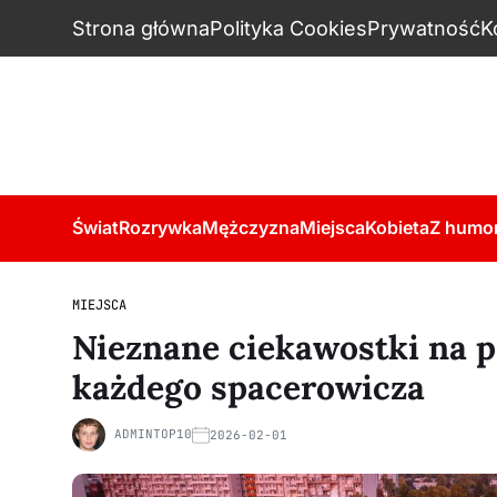
Strona główna
Polityka Cookies
Prywatność
K
Świat
Rozrywka
Mężczyzna
Miejsca
Kobieta
Z humo
MIEJSCA
Nieznane ciekawostki na p
każdego spacerowicza
ADMINTOP10
2026-02-01