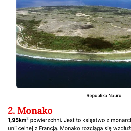
Republika Nauru
2. Monako
2
1,95km
powierzchni. Jest to księstwo z monarc
unii celnej z Francją. Monako rozciąga się wzdłuż