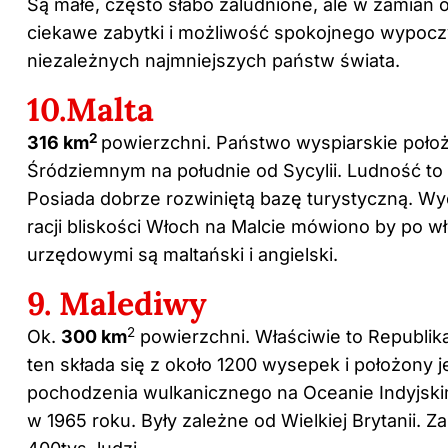
Są małe, często słabo zaludnione, ale w zamian o
ciekawe zabytki i możliwość spokojnego wypoczy
niezależnych najmniejszych państw świata.
10.Malta
2
316 km
powierzchni. Państwo wyspiarskie poło
Śródziemnym na południe od Sycylii. Ludność to 
Posiada dobrze rozwiniętą bazę turystyczną. Wy
racji bliskości Włoch na Malcie mówiono by po w
urzędowymi są maltański i angielski.
9. Malediwy
2
Ok.
300 km
powierzchni. Właściwie to Republik
ten składa się z około 1200 wysepek i położony j
pochodzenia wulkanicznego na Oceanie Indyjski
w 1965 roku. Były zależne od Wielkiej Brytanii. 