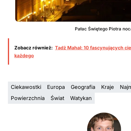
Pałac Świętego Piotra noc
Zobacz również:
Tadż Mahal: 10 fascynujących ci
każdego
Ciekawostki
Europa
Geografia
Kraje
Naj
Powierzchnia
Świat
Watykan