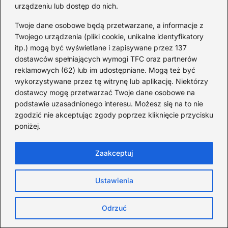
urządzeniu lub dostęp do nich.
TOP10: Najlepsze gry na
Pegasusa
Twoje dane osobowe będą przetwarzane, a informacje z
Twojego urządzenia (pliki cookie, unikalne identyfikatory
1 ROK TEMU
itp.) mogą być wyświetlane i zapisywane przez 137
dostawców spełniających wymogi TFC oraz partnerów
reklamowych (62) lub im udostępniane. Mogą też być
TOP10: Najdroższe auta
wykorzystywane przez tę witrynę lub aplikację. Niektórzy
świata
dostawcy mogę przetwarzać Twoje dane osobowe na
podstawie uzasadnionego interesu. Możesz się na to nie
1 ROK TEMU
zgodzić nie akceptując zgody poprzez kliknięcie przycisku
poniżej.
Historie i ludzie
Zaakceptuj
Ustawienia
Odrzuć