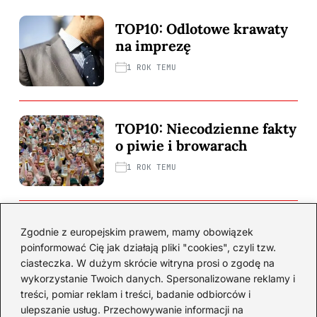
TOP10: Odlotowe krawaty
na imprezę
1 ROK TEMU
TOP10: Niecodzienne fakty
o piwie i browarach
1 ROK TEMU
TOP10: Najseksowniejsze
Zgodnie z europejskim prawem, mamy obowiązek
kobiety MMA
poinformować Cię jak działają pliki "cookies", czyli tzw.
ciasteczka. W dużym skrócie witryna prosi o zgodę na
1 ROK TEMU
wykorzystanie Twoich danych. Spersonalizowane reklamy i
treści, pomiar reklam i treści, badanie odbiorców i
ulepszanie usług. Przechowywanie informacji na