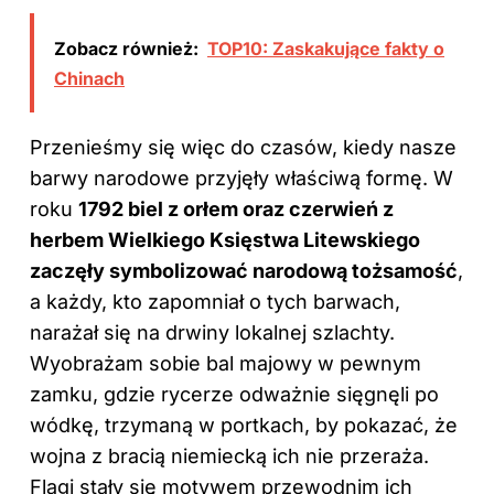
Zobacz również:
TOP10: Zaskakujące fakty o
Chinach
Przenieśmy się więc do czasów, kiedy nasze
barwy narodowe przyjęły właściwą formę. W
roku
1792 biel z orłem oraz czerwień z
herbem Wielkiego Księstwa Litewskiego
zaczęły symbolizować narodową tożsamość
,
a każdy, kto zapomniał o tych barwach,
narażał się na drwiny lokalnej szlachty.
Wyobrażam sobie bal majowy w pewnym
zamku, gdzie rycerze odważnie sięgnęli po
wódkę, trzymaną w portkach, by pokazać, że
wojna z bracią niemiecką ich nie przeraża.
Flagi stały się motywem przewodnim ich