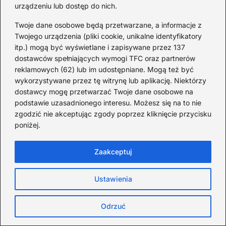
urządzeniu lub dostęp do nich.
Informacje i ciekawostki ze świata, nauki
Twoje dane osobowe będą przetwarzane, a informacje z
i historii
Twojego urządzenia (pliki cookie, unikalne identyfikatory
2026-08-08
itp.) mogą być wyświetlane i zapisywane przez 137
dostawców spełniających wymogi TFC oraz partnerów
reklamowych (62) lub im udostępniane. Mogą też być
wykorzystywane przez tę witrynę lub aplikację. Niektórzy
dostawcy mogę przetwarzać Twoje dane osobowe na
podstawie uzasadnionego interesu. Możesz się na to nie
zgodzić nie akceptując zgody poprzez kliknięcie przycisku
poniżej.
Zaakceptuj
Ustawienia
Ciekawostki o Węgrzech: 15 faktów, które
Odrzuć
zaskakują