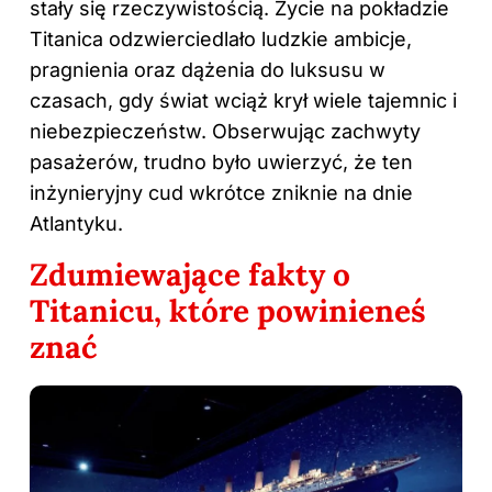
stały się rzeczywistością. Życie na pokładzie
Titanica odzwierciedlało ludzkie ambicje,
pragnienia oraz dążenia do luksusu w
czasach, gdy świat wciąż krył wiele tajemnic i
niebezpieczeństw. Obserwując zachwyty
pasażerów, trudno było uwierzyć, że ten
inżynieryjny cud wkrótce zniknie na dnie
Atlantyku.
Zdumiewające fakty o
Titanicu, które powinieneś
znać