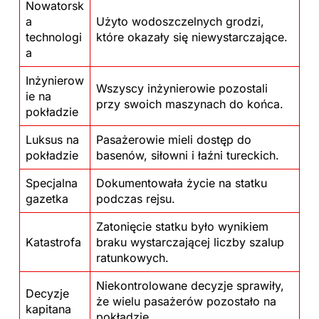
Nowatorsk
a
Użyto wodoszczelnych grodzi,
technologi
które okazały się niewystarczające.
a
Inżynierow
Wszyscy inżynierowie pozostali
ie na
przy swoich maszynach do końca.
pokładzie
Luksus na
Pasażerowie mieli dostęp do
pokładzie
basenów, siłowni i łaźni tureckich.
Specjalna
Dokumentowała życie na statku
gazetka
podczas rejsu.
Zatonięcie statku było wynikiem
Katastrofa
braku wystarczającej liczby szalup
ratunkowych.
Niekontrolowane decyzje sprawiły,
Decyzje
że wielu pasażerów pozostało na
kapitana
pokładzie.