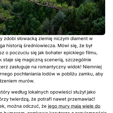
y zdobi słowacką ziemię niczym diament w
a historią średniowiecza. Mówi się, że był
ysz o poczuciu się jak bohater epickiego filmu,
 staje się magiczną scenerią, szczególnie
erz zasługuje na romantyczny widok! Niemniej
iernego pochłaniania lodów w pobliżu zamku, aby
łodzeniem murów.
óry według lokalnych opowieści służył jako
órzy twierdzą, że potrafi nawet przemawiać!
amek, można odczuć, że
jego mury mają wiele do