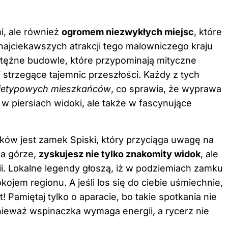
i, ale również
ogromem niezwykłych miejsc
, które
ajciekawszych atrakcji tego malowniczego kraju
otężne budowle, które przypominają mityczne
i strzegące tajemnic przeszłości. Każdy z tych
 nietypowych mieszkańców
, co sprawia, że wyprawa
h w piersiach widoki, ale także w fascynujące
ków jest zamek Spiski, który przyciąga uwagę na
na górze,
zyskujesz nie tylko znakomity widok
, ale
rii. Lokalne legendy głoszą, iż w podziemiach zamku
jem regionu. A jeśli los się do ciebie uśmiechnie,
Pamiętaj tylko o aparacie, bo takie spotkania nie
onieważ wspinaczka wymaga energii, a rycerz nie