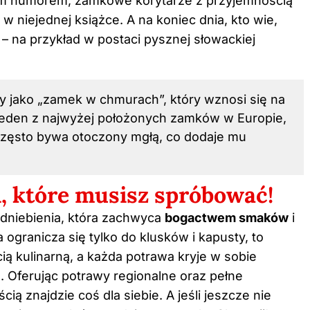
brym humorem, zamkowe korytarze z przyjemnością
 w niejednej książce. A na koniec dnia, kto wie,
– na przykład w postaci pysznej słowackiej
y jako „zamek w chmurach”, który wznosi się na
jeden z najwyżej położonych zamków w Europie,
 często bywa otoczony mgłą, co dodaje mu
, które musisz spróbować!
odniebienia, która zachwyca
bogactwem smaków
i
ogranicza się tylko do klusków i kapusty, to
ią kulinarną, a każda potrawa kryje w sobie
. Oferując potrawy regionalne oraz pełne
ą znajdzie coś dla siebie. A jeśli jeszcze nie