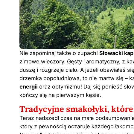
Nie zapominaj także o zupach!
Słowacki kap
zimowe wieczory. Gęsty i aromatyczny, z k
duszę i rozgrzeje ciało. A jeżeli obawiałeś s
drzemka popołudniowa, to nie martw się – 
energii
oraz optymizmu! Daj się ponieść słow
kończy się na pierwszym kęsie.
Tradycyjne smakołyki, któr
Teraz nadszedł czas na małe podsumowanie s
który z pewnością oczaruje każdego łakom