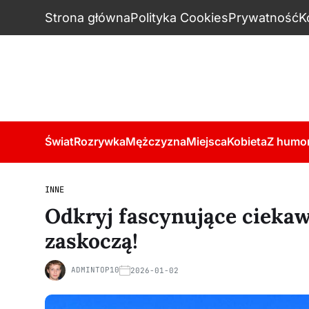
Strona główna
Polityka Cookies
Prywatność
K
Świat
Rozrywka
Mężczyzna
Miejsca
Kobieta
Z humo
INNE
Odkryj fascynujące ciekawo
zaskoczą!
ADMINTOP10
2026-01-02