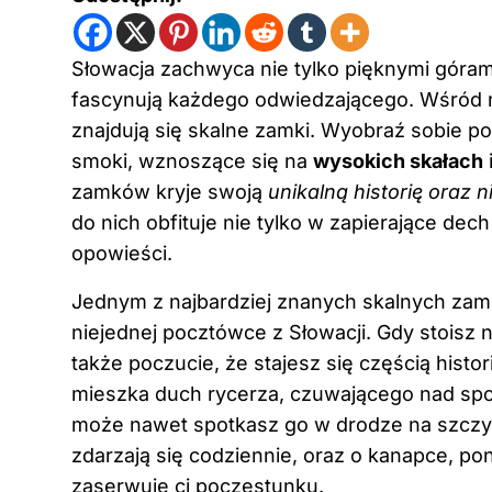
Słowacja zachwyca nie tylko pięknymi góram
fascynują każdego odwiedzającego. Wśród n
znajdują się skalne zamki. Wyobraź sobie p
smoki, wznoszące się na
wysokich skałach
zamków kryje swoją
unikalną historię oraz
do nich obfituje nie tylko w zapierające dec
opowieści.
Jednym z najbardziej znanych skalnych zam
niejednej pocztówce z Słowacji. Gdy stoisz 
także poczucie, że stajesz się częścią histo
mieszka duch rycerza, czuwającego nad spoko
może nawet spotkasz go w drodze na szczyt! 
zdarzają się codziennie, oraz o kanapce, p
zaserwuje ci poczęstunku.