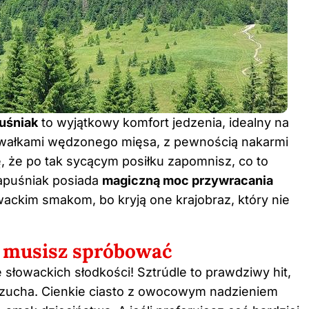
uśniak
to wyjątkowy komfort jedzenia, idealny na
awałkami wędzonego mięsa, z pewnością nakarmi
ię, że po tak sycącym posiłku zapomnisz, co to
kapuśniak posiada
magiczną moc przywracania
ackim smakom, bo kryją one krajobraz, który nie
e musisz spróbować
łowackich słodkości! Sztrúdle to prawdziwy hit,
czucha. Cienkie ciasto z owocowym nadzieniem