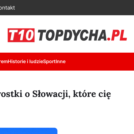
ontakt
rem
Historie i ludzie
Sport
Inne
stki o Słowacji, które cię