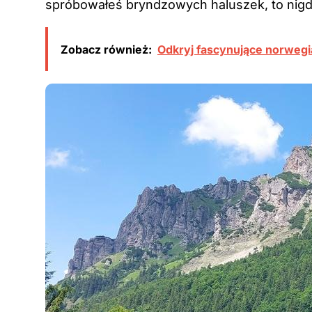
spróbowałeś bryndzowych haluszek, to nigd
Zobacz również:
Odkryj fascynujące norwegia