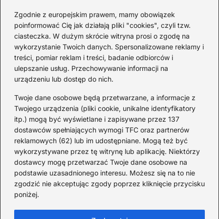
2026-08-03
Zgodnie z europejskim prawem, mamy obowiązek
poinformować Cię jak działają pliki "cookies", czyli tzw.
Ciekawostki o 1. wojnie
ciasteczka. W dużym skrócie witryna prosi o zgodę na
światowej — mało znane
wykorzystanie Twoich danych. Spersonalizowane reklamy i
fakty i historie
treści, pomiar reklam i treści, badanie odbiorców i
ulepszanie usług. Przechowywanie informacji na
2026-08-02
urządzeniu lub dostęp do nich.
Zaskakujące ciekawostki o
Krzysztofie Kolumbie
Twoje dane osobowe będą przetwarzane, a informacje z
Twojego urządzenia (pliki cookie, unikalne identyfikatory
2026-07-20
itp.) mogą być wyświetlane i zapisywane przez 137
dostawców spełniających wymogi TFC oraz partnerów
Mało znane ciekawostki o
reklamowych (62) lub im udostępniane. Mogą też być
Wisławie Szymborskiej
wykorzystywane przez tę witrynę lub aplikację. Niektórzy
dostawcy mogę przetwarzać Twoje dane osobowe na
2026-07-16
podstawie uzasadnionego interesu. Możesz się na to nie
Zaskakujące ciekawostki o
zgodzić nie akceptując zgody poprzez kliknięcie przycisku
poniżej.
potopie szwedzkim
2026-07-15