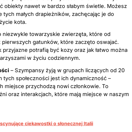
ać obiekty nawet w bardzo słabym świetle. Możesz
e tych małych drapieżników, zachęcając je do
życie kota.
o niezwykle towarzyskie zwierzęta, które od
 z pierwszych gatunków, które zaczęto oswajać.
 przyjazne potrafią być kozy oraz jak łatwo można
owarzyszami w życiu codziennym.
ości
– Szympansy żyją w grupach liczących od 20
tych społeczności jest ich dynamiczność –
ch miejsce przychodzą nowi członkowie. To
ni oraz interakcjach, które mają miejsce w naszym
scynujące ciekawostki o słonecznej Italii