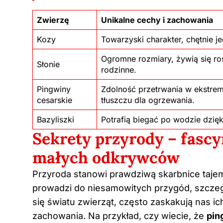
Zwierzę
Unikalne cechy i zachowania
Kozy
Towarzyski charakter, chętnie je
Ogromne rozmiary, żywią się roś
Słonie
rodzinne.
Pingwiny
Zdolność przetrwania w ekstrem
cesarskie
tłuszczu dla ogrzewania.
Bazyliszki
Potrafią biegać po wodzie dzięki
Sekrety przyrody – fascy
małych odkrywców
Przyroda stanowi prawdziwą skarbnice taje
prowadzi do niesamowitych przygód, szcze
się światu zwierząt, często zaskakują nas i
zachowania. Na przykład, czy wiecie, że
pin