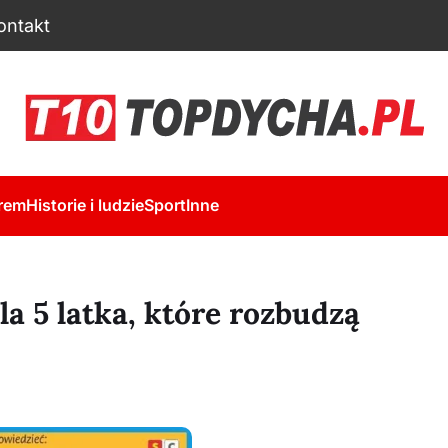
ontakt
rem
Historie i ludzie
Sport
Inne
a 5 latka, które rozbudzą