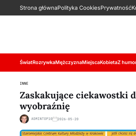
Strona główna
Polityka Cookies
Prywatność
K
Świat
Rozrywka
Mężczyzna
Miejsca
Kobieta
Z humo
INNE
Zaskakujące ciekawostki dl
wyobraźnię
ADMINTOP10
2026-05-20