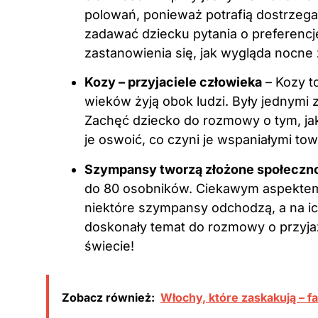
polowań, ponieważ potrafią dostrzeg
zadawać dziecku pytania o preferencj
zastanowienia się, jak wygląda nocne 
Kozy – przyjaciele człowieka
– Kozy t
wieków żyją obok ludzi. Były jednymi
Zachęć dziecko do rozmowy o tym, jak
je oswoić, co czyni je wspaniałymi t
Szympansy tworzą złożone społeczn
do 80 osobników. Ciekawym aspektem 
niektóre szympansy odchodzą, a na i
doskonały temat do rozmowy o przyjaź
świecie!
Zobacz również:
Włochy, które zaskakują – fa