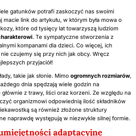
iele gatunków potrafi zaskoczyć nas swoimi
aj macie
link do artykułu
, w którym była mowa o
zy, które od tysięcy lat towarzyszą ludziom
harakterowi
. Te sympatyczne stworzenia z
ealnymi kompanami dla dzieci. Co więcej, ich
nie czujemy się przy nich jak obcy. Wręcz
lepszych przyjaciół!
ady, takie jak słonie. Mimo
ogromnych rozmiarów
,
 Każdego dnia spędzają wiele godzin na
głównie z trawy, liści oraz korzeni. Ze względu na
rczyć organizmowi odpowiednią ilość składników
iekawostką są również złożone struktury
inne naprawdę występują w niezwykle silnej formie.
umiejętności adaptacyjne