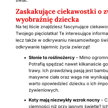
świat.
Zaskakujące ciekawostki o z
wyobraźnię dziecka
Na tej liście znajdziesz fascynujące ciekaw
Twojego pięciolatka! Te interesujące inform
lecz także w odkrywaniu niesamowitego świa
odkrywanie tajemnic życia zwierząt!
Słonie to roślinożercy
– Mimo ogromnyc
Potrafią spędzać nawet kilkanaście god
trawy. Ich prawdziwą pasją jest bambus
masywne ciała oraz waga nie wynikają 
warto opowiedzieć dziecku o ich imp
żywieniowych.
Koty mają niezwykły wzrok nocny
– C
ciemności niż przy jasnym świetle? 