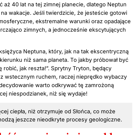
 aż 40 lat na tej zimnej planecie, dlatego Neptun
a wakacje. Jeśli twierdzicie, że jesteście gotowi
atmosferyczne, ekstremalne warunki oraz opadające
czająco zimnych, a jednocześnie ekscytujących
siężyca Neptuna, który, jak na tak ekscentryczną
kierunku niż sama planeta. To jakby próbował być
robić, jak reszta!”. Sprytny Tryton, będący
z wstecznym ruchem, raczej nieprędko wybaczy
 Zdecydowanie warto odkrywać tę zamrożoną
ej niespodzianek, niż się wydaje!
cej ciepła, niż otrzymuje od Słońca, co może
hodzą jeszcze nieodkryte procesy geologiczne.