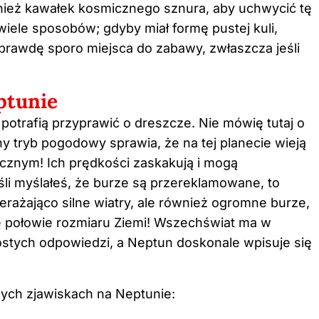
nież kawałek kosmicznego sznura, aby uchwycić tę
iele sposobów; gdyby miał formę pustej kuli,
naprawdę sporo miejsca do zabawy, zwłaszcza jeśli
ptunie
otrafią przyprawić o dreszcze. Nie mówię tutaj o
ny tryb pogodowy sprawia, że na tej planecie wieją
znym! Ich prędkości zaskakują i mogą
li myślałeś, że burze są przereklamowane, to
rażająco silne wiatry, ale również ogromne burze,
ę połowie rozmiaru Ziemi! Wszechświat ma w
stych odpowiedzi, a Neptun doskonale wpisuje się
nych zjawiskach na Neptunie: