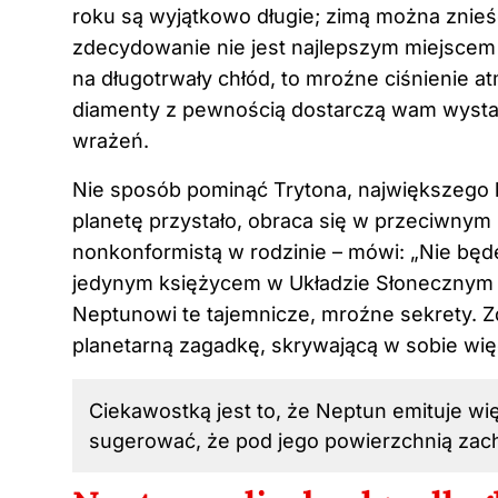
roku są wyjątkowo długie; zimą można znieść
zdecydowanie nie jest najlepszym miejscem n
na długotrwały chłód, to mroźne ciśnienie 
diamenty
z pewnością
dostarczą wam wystar
wrażeń.
Nie sposób pominąć Trytona, największego k
planetę przystało, obraca się w przeciwnym 
nonkonformistą w rodzinie – mówi: „Nie będę 
jedynym księżycem w Układzie Słonecznym 
Neptunowi te tajemnicze, mroźne sekrety.
planetarną zagadkę, skrywającą w sobie więc
Ciekawostką jest to, że Neptun emituje wię
sugerować, że pod jego powierzchnią zac