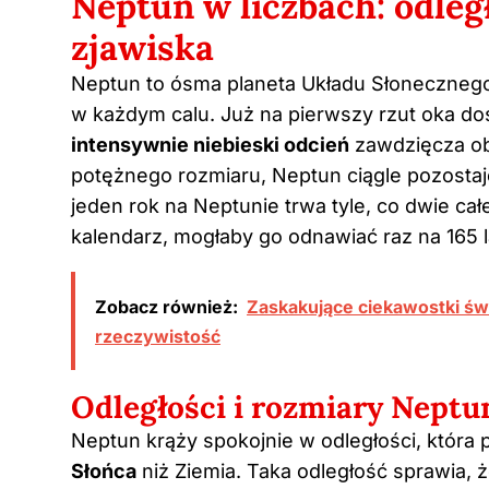
Neptun w liczbach: odleg
zjawiska
Neptun to ósma planeta Układu Słonecznego, 
w każdym calu. Już na pierwszy rzut oka do
intensywnie niebieski odcień
zawdzięcza ob
potężnego rozmiaru, Neptun ciągle pozostaj
jeden rok na Neptunie trwa tyle, co dwie ca
kalendarz, mogłaby go odnawiać raz na 165 l
Zobacz również:
Zaskakujące ciekawostki świ
rzeczywistość
Odległości i rozmiary Neptu
Neptun krąży spokojnie w odległości, która 
Słońca
niż Ziemia. Taka odległość sprawia, 