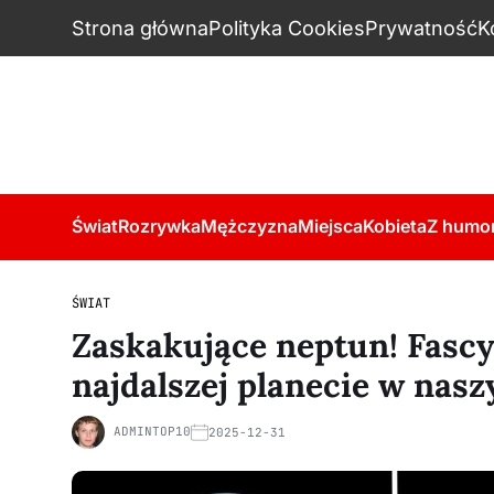
Strona główna
Polityka Cookies
Prywatność
K
Świat
Rozrywka
Mężczyzna
Miejsca
Kobieta
Z humo
ŚWIAT
Zaskakujące neptun! Fascy
najdalszej planecie w nas
ADMINTOP10
2025-12-31