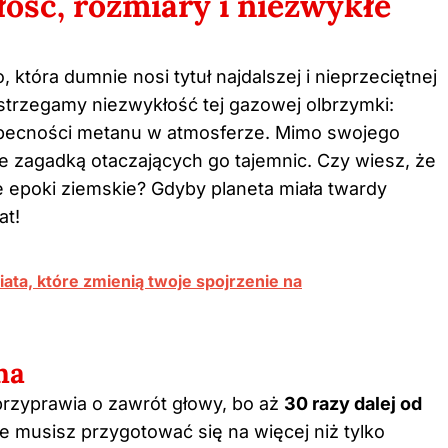
łość, rozmiary i niezwykłe
która dumnie nosi tytuł najdalszej i nieprzeciętnej
strzegamy niezwykłość tej gazowej olbrzymki:
ecności metanu w atmosferze. Mimo swojego
e zagadką otaczających go tajemnic. Czy wiesz, że
łe epoki ziemskie? Gdyby planeta miała twardy
at!
ata, które zmienią twoje spojrzenie na
na
przyprawia o zawrót głowy, bo aż
30 razy dalej od
że musisz przygotować się na więcej niż tylko