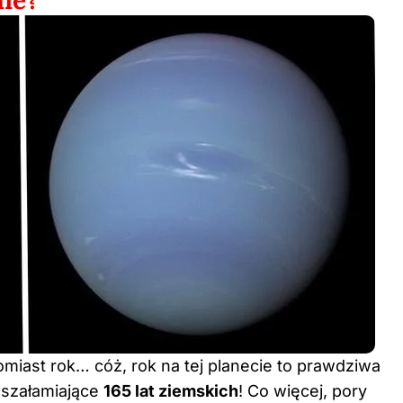
nie?
omiast rok… cóż, rok na tej planecie to prawdziwa
oszałamiające
165 lat ziemskich
! Co więcej, pory