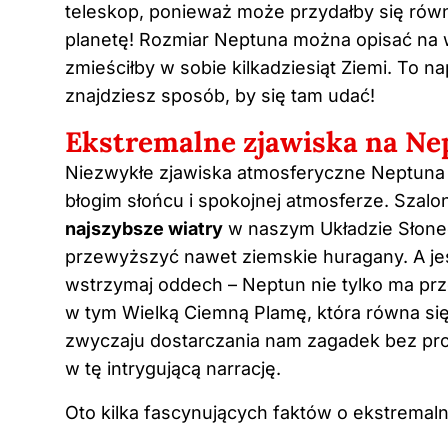
teleskop, ponieważ może przydałby się rów
planetę! Rozmiar Neptuna można opisać na w
zmieściłby w sobie kilkadziesiąt Ziemi. To 
znajdziesz sposób, by się tam udać!
Ekstremalne zjawiska na Ne
Niezwykłe zjawiska atmosferyczne Neptuna p
błogim słońcu i spokojnej atmosferze. Szalo
najszybsze wiatry
w naszym Układzie Słonec
przewyższyć nawet ziemskie huragany. A jeś
wstrzymaj oddech – Neptun nie tylko ma prze
w tym Wielką Ciemną Plamę, która równa si
zwyczaju dostarczania nam zagadek bez pro
w tę intrygującą narrację.
Oto kilka fascynujących faktów o ekstremal