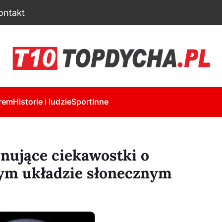
ontakt
rem
Historie i ludzie
Sport
Inne
nujące ciekawostki o
zym układzie słonecznym