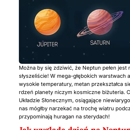
Można by się zdziwić, że Neptun pełen jest 
słyszeliście! W mega-głębokich warstwach a
wysokie temperatury, metan przekształca s
rdzeń planety niczym kosmiczne biżuteria. Co
Układzie Słonecznym, osiągające niewiaryg
nas mógłby narzekać na trochę wiatru podcz
przypominają huragan na sterydach!