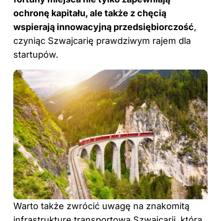
ochronę kapitału, ale także z chęcią
wspierają innowacyjną przedsiębiorczość
,
czyniąc Szwajcarię prawdziwym rajem dla
startupów.
Warto także zwrócić uwagę na znakomitą
infrastrukturę transportową Szwajcarii, która