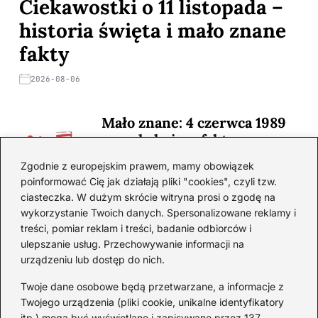
Ciekawostki o 11 listopada –
historia święta i mało znane
fakty
2026-08-06
Mało znane: 4 czerwca 1989
— zaskakujące fakty
2026-08-03
Zgodnie z europejskim prawem, mamy obowiązek
poinformować Cię jak działają pliki "cookies", czyli tzw.
Ciekawostki o 1. wojnie
ciasteczka. W dużym skrócie witryna prosi o zgodę na
światowej — mało znane
wykorzystanie Twoich danych. Spersonalizowane reklamy i
fakty i historie
treści, pomiar reklam i treści, badanie odbiorców i
ulepszanie usług. Przechowywanie informacji na
2026-08-02
urządzeniu lub dostęp do nich.
Zaskakujące ciekawostki o
Krzysztofie Kolumbie
Twoje dane osobowe będą przetwarzane, a informacje z
Twojego urządzenia (pliki cookie, unikalne identyfikatory
2026-07-20
itp.) mogą być wyświetlane i zapisywane przez 137