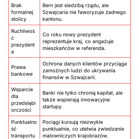
Brak
Bern jest siedzibą rządu, ale
formalnej
Szwajcaria nie faworyzuje żadnego
stolicy
kantonu.
Ruchliwoś
Co roku nowy prezydent
ć
reprezentuje kraj, co angażuje
prezydent
mieszkańców w referenda.
a
Ochrona danych klientów przyciąga
Prawa
zamożnych ludzi do ukrywania
bankowe
finansów w Szwajcarii.
Wsparcie
Banki nie tylko chronią kapitał, ale
dla
także wspierają innowacyjne
przedsiębi
startupy.
orczości
Punktualno
Pociągi kursują niezwykle
ść
punktualnie, co ułatwia zwiedzanie
transportu
malowniczych krajobrazów.