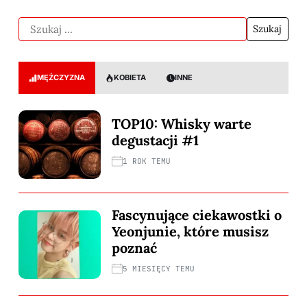
MĘŻCZYZNA
KOBIETA
INNE
TOP10: Whisky warte
degustacji #1
1 ROK TEMU
Fascynujące ciekawostki o
Yeonjunie, które musisz
poznać
5 MIESIĘCY TEMU