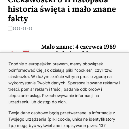
historia święta i mało znane
fakty
2026-08-06
Mało znane: 4 czerwca 1989
— zaskakujące fakty
2026-08-03
Zgodnie z europejskim prawem, mamy obowiązek
poinformować Cię jak działają pliki "cookies", czyli tzw.
Ciekawostki o 1. wojnie
ciasteczka. W dużym skrócie witryna prosi o zgodę na
światowej — mało znane
wykorzystanie Twoich danych. Spersonalizowane reklamy i
fakty i historie
treści, pomiar reklam i treści, badanie odbiorców i
ulepszanie usług. Przechowywanie informacji na
2026-08-02
urządzeniu lub dostęp do nich.
Zaskakujące ciekawostki o
Krzysztofie Kolumbie
Twoje dane osobowe będą przetwarzane, a informacje z
Twojego urządzenia (pliki cookie, unikalne identyfikatory
2026-07-20
itp.) mogą być wyświetlane i zapisywane przez 137