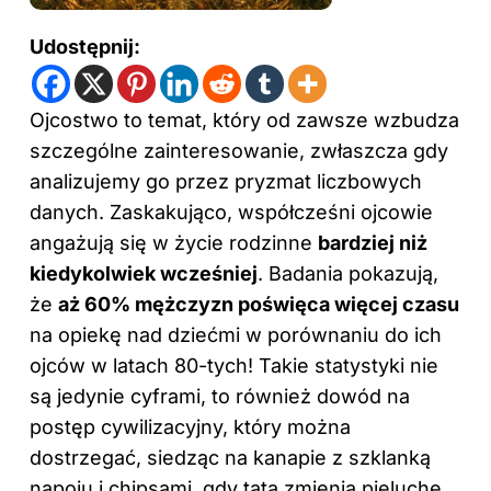
Udostępnij:
Ojcostwo to temat, który od zawsze wzbudza
szczególne zainteresowanie, zwłaszcza gdy
analizujemy go przez pryzmat liczbowych
danych. Zaskakująco, współcześni ojcowie
angażują się w życie rodzinne
bardziej niż
kiedykolwiek wcześniej
. Badania pokazują,
że
aż 60% mężczyzn poświęca więcej czasu
na opiekę nad dziećmi w porównaniu do ich
ojców w latach 80-tych! Takie statystyki nie
są jedynie cyframi, to również dowód na
postęp cywilizacyjny, który można
dostrzegać, siedząc na kanapie z szklanką
napoju i chipsami, gdy tata zmienia pieluchę