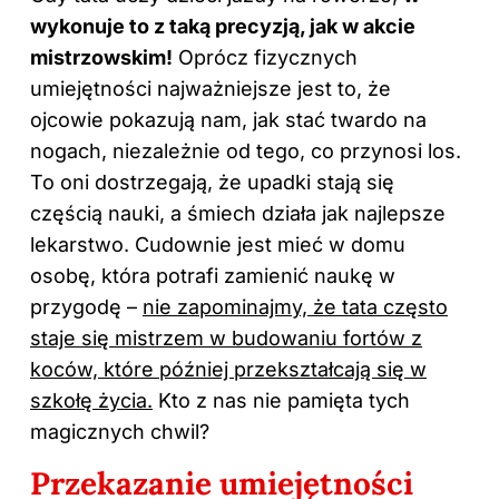
wykonuje to z taką precyzją, jak w akcie
mistrzowskim!
Oprócz fizycznych
umiejętności najważniejsze jest to, że
ojcowie pokazują nam, jak stać twardo na
nogach, niezależnie od tego, co przynosi los.
To oni dostrzegają, że upadki stają się
częścią nauki, a śmiech działa jak najlepsze
lekarstwo. Cudownie jest mieć w domu
osobę, która potrafi zamienić naukę w
przygodę –
nie zapominajmy, że tata często
staje się mistrzem w budowaniu fortów z
koców, które później przekształcają się w
szkołę życia.
Kto z nas nie pamięta tych
magicznych chwil?
Przekazanie umiejętności