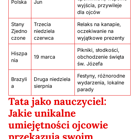
Polska
Jun
wyjścia, przywileje
dla ojców
Stany
Trzecia
Relaks na kanapie,
Zjedno
niedziela
oczekiwanie na
czone
czerwca
wyjątkowe prezenty
Pikniki, słodkości,
Hiszpa
19 marca
obchodzenie święta
nia
św. Józefa
Festyny, różnorodne
Brazyli
Druga niedziela
wydarzenia, lokalne
a
sierpnia
parady
Tata jako nauczyciel:
Jakie unikalne
umiejętności ojcowie
przekazują swoim