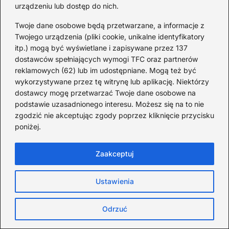
urządzeniu lub dostęp do nich.
Twoje dane osobowe będą przetwarzane, a informacje z
TOP10: Gadżety dla mężczyzny
Twojego urządzenia (pliki cookie, unikalne identyfikatory
itp.) mogą być wyświetlane i zapisywane przez 137
2025-07-11
dostawców spełniających wymogi TFC oraz partnerów
reklamowych (62) lub im udostępniane. Mogą też być
wykorzystywane przez tę witrynę lub aplikację. Niektórzy
dostawcy mogę przetwarzać Twoje dane osobowe na
podstawie uzasadnionego interesu. Możesz się na to nie
zgodzić nie akceptując zgody poprzez kliknięcie przycisku
poniżej.
Zaakceptuj
Ustawienia
TOP10: Najdrożej wyceniani piłkarze na
świecie
Odrzuć
2025-07-10