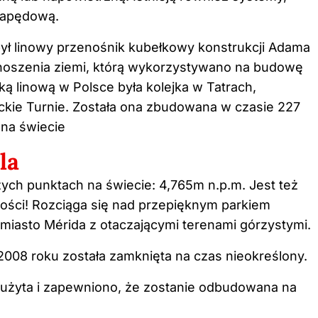
 napędową.
był linowy przenośnik kubełkowy konstrukcji Adama
noszenia ziemi, którą wykorzystywano na budowę
ą linową w Polsce była kolejka w Tatrach,
ckie Turnie. Została ona zbudowana w czasie 227
 na świecie
la
zych punktach na świecie: 4,765m n.p.m. Jest też
gości! Rozciąga się nad przepięknym parkiem
miasto Mérida z otaczającymi terenami górzystymi.
 2008 roku została zamknięta na czas nieokreślony.
zużyta i zapewniono, że zostanie odbudowana na