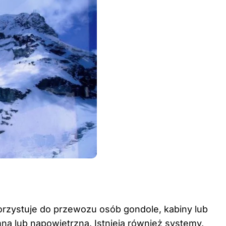
korzystuje do przewozu osób gondole, kabiny lub
ną lub napowietrzną. Istnieją również systemy,