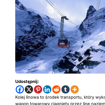
Udostępnij:
Kolej linowa to środek transportu, który wy
wagon towarowy ciągnięty przez linę naziem