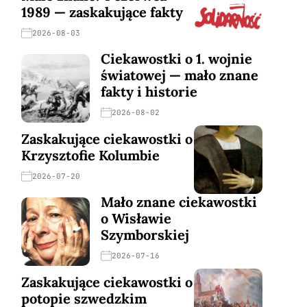
1989 — zaskakujące fakty
2026-08-03
Ciekawostki o 1. wojnie
światowej — mało znane
fakty i historie
2026-08-02
Zaskakujące ciekawostki o
Krzysztofie Kolumbie
2026-07-20
Mało znane ciekawostki
o Wisławie
Szymborskiej
2026-07-16
Zaskakujące ciekawostki o
potopie szwedzkim