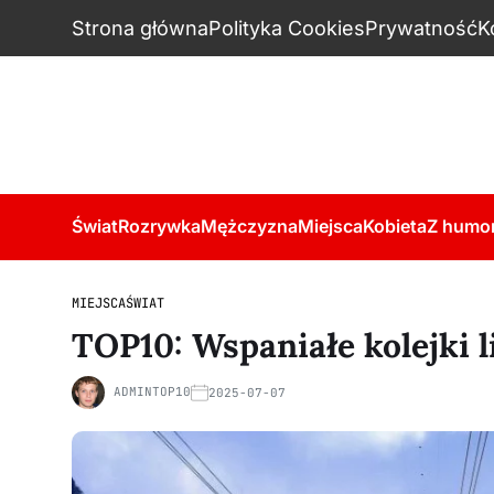
Strona główna
Polityka Cookies
Prywatność
K
Świat
Rozrywka
Mężczyzna
Miejsca
Kobieta
Z humo
MIEJSCA
ŚWIAT
TOP10: Wspaniałe kolejki 
ADMINTOP10
2025-07-07