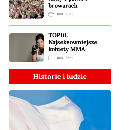
browarach
1 ROK TEMU
TOP10:
Najseksowniejsze
kobiety MMA
1 ROK TEMU
Historie i ludzie