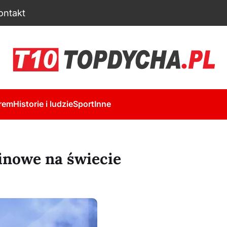
ontakt
rem
Historie i ludzie
Sport
Inne
linowe na świecie