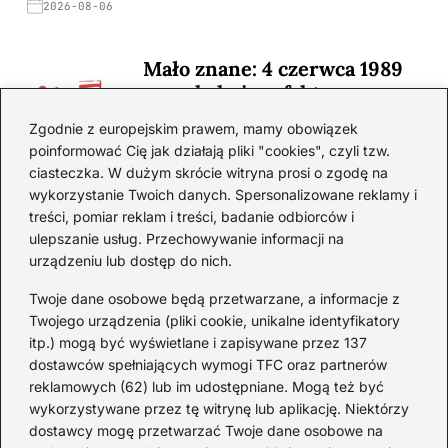
2026-08-06
Mało znane: 4 czerwca 1989
— zaskakujące fakty
2026-08-03
Zgodnie z europejskim prawem, mamy obowiązek
poinformować Cię jak działają pliki "cookies", czyli tzw.
Ciekawostki o 1. wojnie
ciasteczka. W dużym skrócie witryna prosi o zgodę na
światowej — mało znane
wykorzystanie Twoich danych. Spersonalizowane reklamy i
fakty i historie
treści, pomiar reklam i treści, badanie odbiorców i
ulepszanie usług. Przechowywanie informacji na
2026-08-02
urządzeniu lub dostęp do nich.
Zaskakujące ciekawostki o
Krzysztofie Kolumbie
Twoje dane osobowe będą przetwarzane, a informacje z
Twojego urządzenia (pliki cookie, unikalne identyfikatory
2026-07-20
itp.) mogą być wyświetlane i zapisywane przez 137
dostawców spełniających wymogi TFC oraz partnerów
Mało znane ciekawostki o
reklamowych (62) lub im udostępniane. Mogą też być
Wisławie Szymborskiej
wykorzystywane przez tę witrynę lub aplikację. Niektórzy
dostawcy mogę przetwarzać Twoje dane osobowe na
2026-07-16