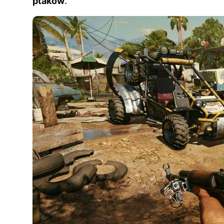
ptaków
.