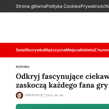
Strona główna
Polityka Cookies
Prywatność
K
Świat
Rozrywka
Mężczyzna
Miejsca
Kobieta
Z humo
ROZRYWKA
Odkryj fascynujące ciekawo
zaskoczą każdego fana gry
ADMINTOP10
2025-09-08