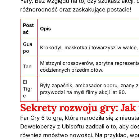
Yary. Bez względu na to, czy szukasz akcji,
różnorodność oraz zaskakujące postacie!
Post
Opis
ać
Gua
Krokodyl, maskotka i towarzysz w walce, k
po
Mistrzyni crossoverów, sprytna reprezen
Tani
codziennych przedmiotów.
El
Były zapaśnik, ambasador oporu, znany 
Tigr
przywodzi na myśl filmy akcji lat 80.
e
Sekrety rozwoju gry: Jak
Far Cry 6 to gra, która narodziła się z nieust
Deweloperzy z Ubisoftu zadbali o to, aby dos
również mnóstwo nowości. Na przykład, wp