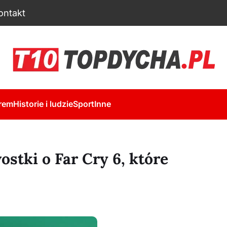
ontakt
rem
Historie i ludzie
Sport
Inne
stki o Far Cry 6, które