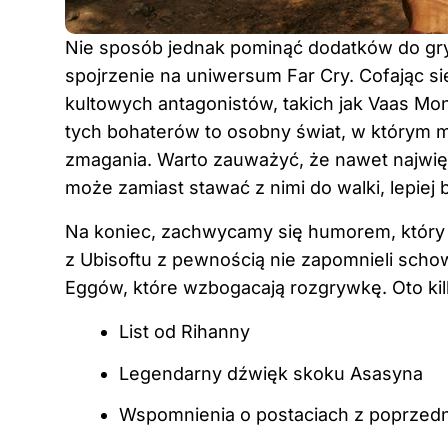
Nie sposób jednak pominąć dodatków do gry
spojrzenie na uniwersum Far Cry. Cofając si
kultowych antagonistów, takich jak Vaas M
tych bohaterów to osobny świat, w którym 
zmagania. Warto zauważyć, że nawet najwięk
może zamiast stawać z nimi do walki, lepiej
Na koniec, zachwycamy się humorem, który n
z Ubisoftu z pewnością nie zapomnieli sc
Eggów, które wzbogacają rozgrywkę. Oto ki
List od Rihanny
Legendarny dźwięk skoku Asasyna
Wspomnienia o postaciach z poprzedn