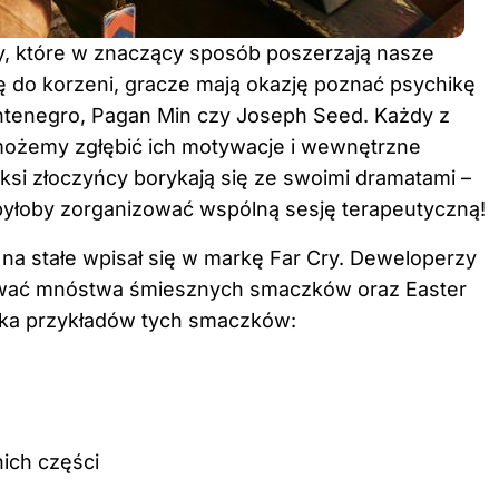
, które w znaczący sposób poszerzają nasze
ę do korzeni, gracze mają okazję poznać psychikę
ontenegro, Pagan Min czy Joseph Seed. Każdy z
możemy zgłębić ich motywacje i wewnętrzne
si złoczyńcy borykają się ze swoimi dramatami –
 byłoby zorganizować wspólną sesję terapeutyczną!
a stałe wpisał się w markę Far Cry. Deweloperzy
hować mnóstwa śmiesznych smaczków oraz Easter
lka przykładów tych smaczków:
ich części