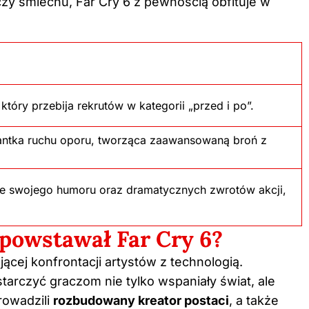
 czy śmiechu, Far Cry 6 z pewnością obfituje w
tóry przebija rekrutów w kategorii „przed i po”.
tantka ruchu oporu, tworząca zaawansowaną broń z
ze swojego humoru oraz dramatycznych zwrotów akcji,
 powstawał Far Cry 6?
ającej konfrontacji artystów z technologią.
tarczyć graczom nie tylko wspaniały świat, ale
rowadzili
rozbudowany kreator postaci
, a także