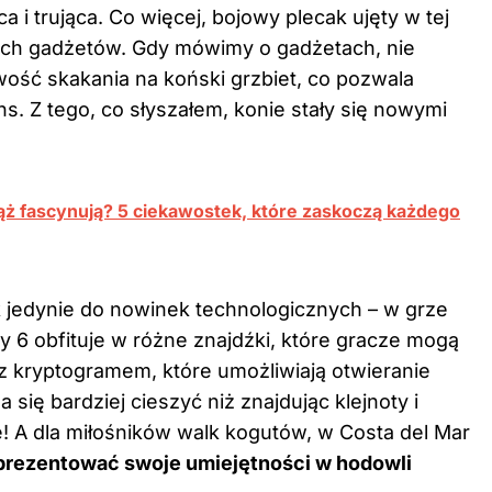
ca i trująca. Co więcej, bojowy plecak ujęty w tej
ch gadżetów. Gdy mówimy o gadżetach, nie
ść skakania na koński grzbiet, co pozwala
s. Z tego, co słyszałem, konie stały się nowymi
ąż fascynują? 5 ciekawostek, które zaskoczą każdego
ak jedynie do nowinek technologicznych – w grze
 6 obfituje w różne znajdźki, które gracze mogą
z kryptogramem, które umożliwiają otwieranie
ię bardziej cieszyć niż znajdując klejnoty i
e! A dla miłośników walk kogutów, w Costa del Mar
prezentować swoje umiejętności w hodowli