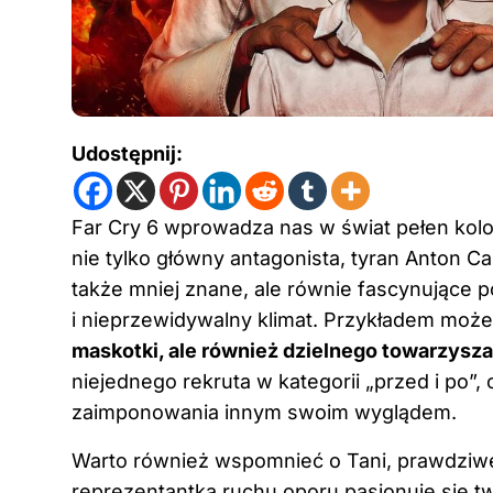
Udostępnij:
Far Cry 6 wprowadza nas w świat pełen kolo
nie tylko główny antagonista, tyran Anton Cast
także mniej znane, ale równie fascynujące 
i nieprzewidywalny klimat. Przykładem moż
maskotki, ale również dzielnego towarzysz
niejednego rekruta w kategorii „przed i po”, 
zaimponowania innym swoim wyglądem.
Warto również wspomnieć o Tani, prawdziwe
reprezentantka ruchu oporu pasjonuje się