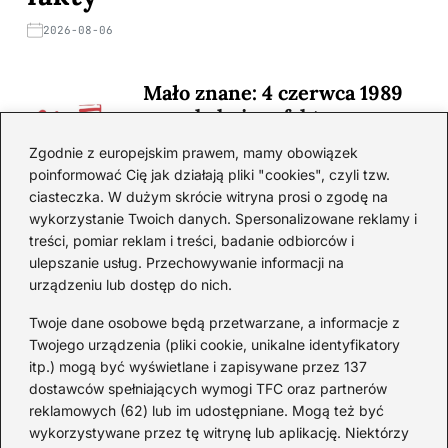
2026-08-06
Mało znane: 4 czerwca 1989
— zaskakujące fakty
2026-08-03
Zgodnie z europejskim prawem, mamy obowiązek
poinformować Cię jak działają pliki "cookies", czyli tzw.
Ciekawostki o 1. wojnie
ciasteczka. W dużym skrócie witryna prosi o zgodę na
światowej — mało znane
wykorzystanie Twoich danych. Spersonalizowane reklamy i
fakty i historie
treści, pomiar reklam i treści, badanie odbiorców i
ulepszanie usług. Przechowywanie informacji na
2026-08-02
urządzeniu lub dostęp do nich.
Zaskakujące ciekawostki o
Krzysztofie Kolumbie
Twoje dane osobowe będą przetwarzane, a informacje z
Twojego urządzenia (pliki cookie, unikalne identyfikatory
2026-07-20
itp.) mogą być wyświetlane i zapisywane przez 137
dostawców spełniających wymogi TFC oraz partnerów
Mało znane ciekawostki o
reklamowych (62) lub im udostępniane. Mogą też być
Wisławie Szymborskiej
wykorzystywane przez tę witrynę lub aplikację. Niektórzy