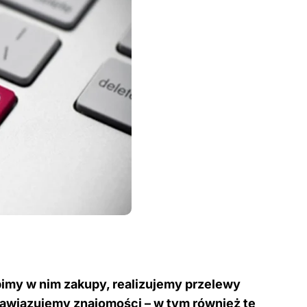
bimy w nim zakupy, realizujemy przelewy
 nawiązujemy znajomości – w tym również te