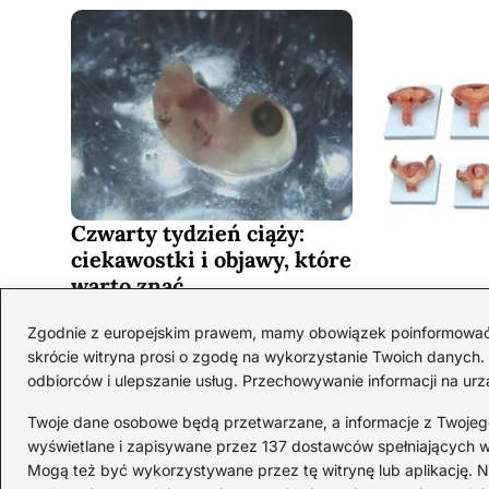
Czwarty tydzień ciąży:
ciekawostki i objawy, które
warto znać
Niezwykłe 
2026-08-03
miesiącu c
Zgodnie z europejskim prawem, mamy obowiązek poinformować Cię
skrócie witryna prosi o zgodę na wykorzystanie Twoich danych. S
2026-07-29
odbiorców i ulepszanie usług. Przechowywanie informacji na urz
Twoje dane osobowe będą przetwarzane, a informacje z Twojego u
wyświetlane i zapisywane przez 137 dostawców spełniających 
Mogą też być wykorzystywane przez tę witrynę lub aplikację.
Copyright © TOPDycha.