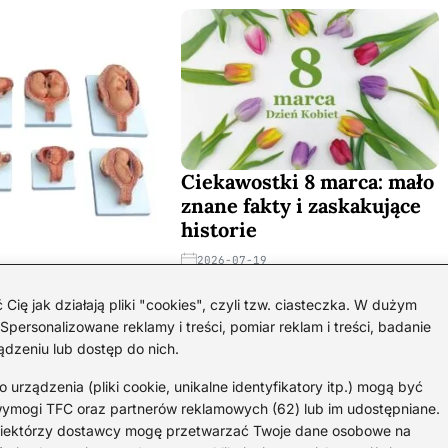
Ciekawostki 8 marca: mało
znane fakty i zaskakujące
historie
2026-07-19
ciekawostki o 5.
iąży
 jak działają pliki "cookies", czyli tzw. ciasteczka. W dużym
personalizowane reklamy i treści, pomiar reklam i treści, badanie
ądzeniu lub dostęp do nich.
rządzenia (pliki cookie, unikalne identyfikatory itp.) mogą być
wymogi TFC oraz partnerów reklamowych (62) lub im udostępniane.
 Niektórzy dostawcy mogę przetwarzać Twoje dane osobowe na