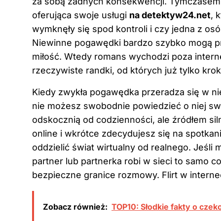
za sobą żadnych konsekwencji. Tymczasem is
oferująca swoje usługi
na detektyw24.net
, 
wymknęły się spod kontroli i czy jedna z o
Niewinne pogawędki bardzo szybko mogą prz
miłość. Wtedy romans wychodzi poza internet
rzeczywiste randki, od których już tylko krok
Kiedy zwykła pogawędka przeradza się w nie
nie możesz swobodnie powiedzieć o niej swo
odskocznią od codzienności, ale źródłem sil
online i wkrótce zdecydujesz się na spotkan
oddzielić świat wirtualny od realnego. Jeśli
partner lub partnerka robi w sieci to samo c
bezpieczne granice rozmowy. Flirt w internec
Zobacz również:
TOP10: Słodkie fakty o czek