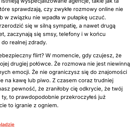
tnieją wyspecjalizowane agencje, takie jak ta
które sprawdzają, czy zwykłe rozmowy online nie
sób w związku nie wpadła w pułapkę uczuć.
erodzić się w silną sympatię, a nawet drugą
, zaczynają się smsy, telefony i w końcu
 do realnej zdrady.
bezpieczny flirt? W momencie, gdy czujesz, że
jej drugiej połówce. Że rozmowa nie jest niewinną
nych emocji. Że nie ograniczysz się do znajomości
ie na kawę lub piwo. Z czasem coraz trudniej
 masz pewność, że zraniłoby cię odkrycie, że twój
o ty, to prawdopodobnie przekroczyłeś już
ie to igranie z ogniem.
oladzie