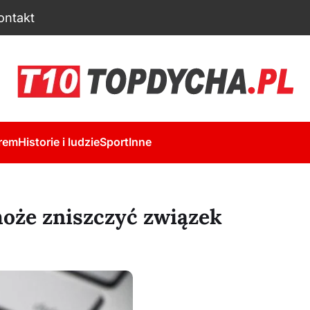
ontakt
rem
Historie i ludzie
Sport
Inne
może zniszczyć związek