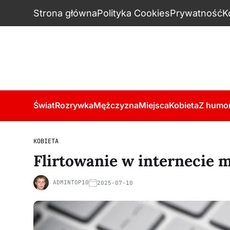
Strona główna
Polityka Cookies
Prywatność
K
Świat
Rozrywka
Mężczyzna
Miejsca
Kobieta
Z humo
KOBIETA
Flirtowanie w internecie 
ADMINTOP10
2025-07-10