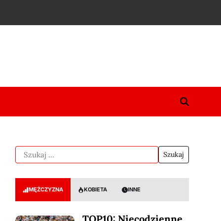
MĘŻCZYZNA
KOBIETA
INNE
TOP10: Niecodzienne