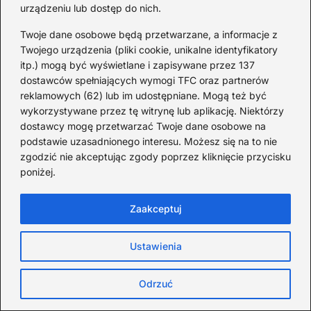
2026-07-10
urządzeniu lub dostęp do nich.
Twoje dane osobowe będą przetwarzane, a informacje z
Twojego urządzenia (pliki cookie, unikalne identyfikatory
itp.) mogą być wyświetlane i zapisywane przez 137
dostawców spełniających wymogi TFC oraz partnerów
reklamowych (62) lub im udostępniane. Mogą też być
wykorzystywane przez tę witrynę lub aplikację. Niektórzy
dostawcy mogę przetwarzać Twoje dane osobowe na
podstawie uzasadnionego interesu. Możesz się na to nie
zgodzić nie akceptując zgody poprzez kliknięcie przycisku
poniżej.
Zaakceptuj
Ustawienia
Zaskakujące ciekawostki o Minecraft,
które musisz poznać!
Odrzuć
2026-06-27