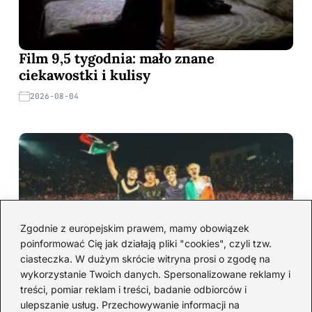
Film 9,5 tygodnia: mało znane
ciekawostki i kulisy
2026-08-04
Zgodnie z europejskim prawem, mamy obowiązek
poinformować Cię jak działają pliki "cookies", czyli tzw.
ciasteczka. W dużym skrócie witryna prosi o zgodę na
wykorzystanie Twoich danych. Spersonalizowane reklamy i
Ciekawostki o 5SOS, które zaskoczą
treści, pomiar reklam i treści, badanie odbiorców i
nawet największych fanów
ulepszanie usług. Przechowywanie informacji na