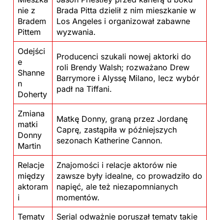
nie z
Brada Pitta dzielił z nim mieszkanie w
Bradem
Los Angeles i organizował zabawne
Pittem
wyzwania.
Odejści
Producenci szukali nowej aktorki do
e
roli Brendy Walsh; rozważano Drew
Shanne
Barrymore i Alyssę Milano, lecz wybór
n
padł na Tiffani.
Doherty
Zmiana
Matkę Donny, graną przez Jordanę
matki
Caprę, zastąpiła w późniejszych
Donny
sezonach Katherine Cannon.
Martin
Relacje
Znajomości i relacje aktorów nie
między
zawsze były idealne, co prowadziło do
aktoram
napięć, ale też niezapomnianych
i
momentów.
Tematy
Serial odważnie poruszał tematy takie