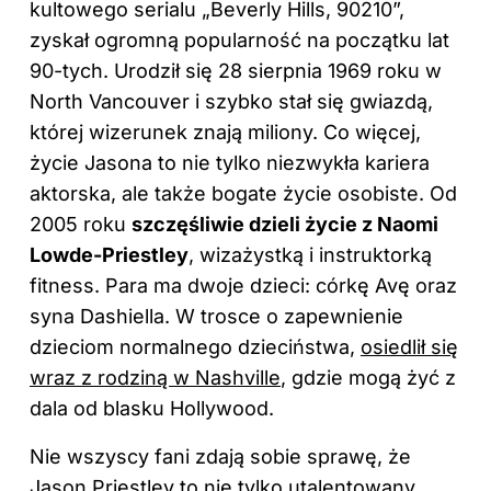
kultowego serialu „Beverly Hills, 90210”,
zyskał ogromną popularność na początku lat
90-tych. Urodził się 28 sierpnia 1969 roku w
North Vancouver i szybko stał się gwiazdą,
której wizerunek znają miliony. Co więcej,
życie Jasona to nie tylko niezwykła kariera
aktorska, ale także bogate życie osobiste. Od
2005 roku
szczęśliwie dzieli życie z Naomi
Lowde-Priestley
, wizażystką i instruktorką
fitness. Para ma dwoje dzieci: córkę Avę oraz
syna Dashiella. W trosce o zapewnienie
dzieciom normalnego dzieciństwa,
osiedlił się
wraz z rodziną w Nashville
, gdzie mogą żyć z
dala od blasku Hollywood.
Nie wszyscy fani zdają sobie sprawę, że
Jason Priestley to nie tylko utalentowany