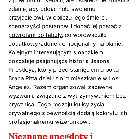
z powrotu do serialu, ale ostatecznie zmieniła
zdanie, aby oddać hołd swojemu
przyjacielowi. W obliczu jego śmierci,
scenarzyści postanowili dodać jej postać z
powrotem do fabuły
, co wprowadziło
dodatkowy ładunek emocjonalny na planie.
Kolejnym interesującym smaczkiem
pozostaje pasjonująca historia Jasona
Priestleya, który przed stanięciem u boku
Brada Pitta dzielił z nim mieszkanie w Los
Angeles. Razem organizowali zabawne
wyzwania związane z wytrzymywaniem bez
prysznica. Tego rodzaju kulisy życia
prywatnego z pewnością dodają kolorytu ich
profesjonalnemu wizerunkowi.
Nieznane anegdoty i