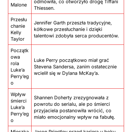
odmówiła, co otworzyło drogę Tiffani
Malone
Thiessen.
Przesłu
Jennifer Garth przeszła tradycyjne,
chanie
kółkowe przesłuchanie i dzięki
Kelly
talentowi zdobyła serca producentów.
Taylor
Początk
owa
Luke Perry początkowo miał grać
rola
Stevena Sandersa, zanim ostatecznie
Luke’a
wcielił się w Dylana McKay’a.
Perry’eg
o
Wpływ
Shannen Doherty zrezygnowała z
śmierci
powrotu do serialu, ale po śmierci
Luke’a
przyjaciela postanowiła wrócić, co
Perry’eg
miało emocjonalny wpływ na fabułę.
o
Mieszka
Jason Priestley przed karierą u boku