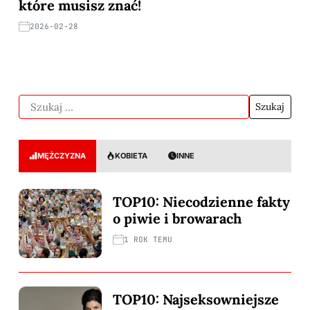
które musisz znać!
2026-02-28
MĘŻCZYZNA
KOBIETA
INNE
TOP10: Niecodzienne fakty
o piwie i browarach
1 ROK TEMU
TOP10: Najseksowniejsze