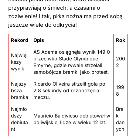
przyprawiają o śmiech, a czasami o
zdziwienie! I tak, piłka nożna ma przed sobą
jeszcze wiele do odkrycia!
Rekord
Opis
Rok
AS Adema osiągnęła wynik 149:0
Najwię
przeciwko Stade Olympique
200
kszy
Emyrne, gdzie rywale strzelali
2
wynik
samobójcze bramki jako protest.
Najszy
Ricardo Oliveira strzelił gola po
199
bsza
2,8 sekundy od rozpoczęcia
8
bramka
meczu.
Najmło
Bra
dszy
Mauricio Baldivieso debiutował w
k
debiuta
boliwijskiej lidze w wieku 12 lat.
dan
nt
ych