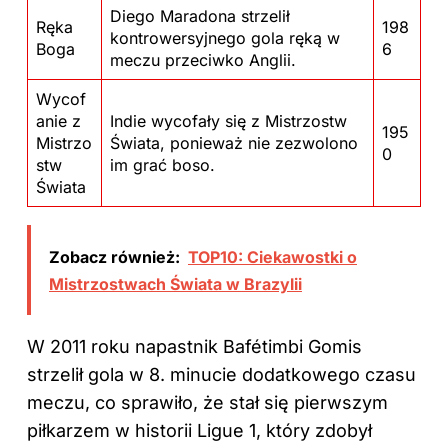
Diego Maradona strzelił
Ręka
198
kontrowersyjnego gola ręką w
Boga
6
meczu przeciwko Anglii.
Wycof
anie z
Indie wycofały się z Mistrzostw
195
Mistrzo
Świata, ponieważ nie zezwolono
0
stw
im grać boso.
Świata
Zobacz również:
TOP10: Ciekawostki o
Mistrzostwach Świata w Brazylii
W 2011 roku napastnik Bafétimbi Gomis
strzelił gola w 8. minucie dodatkowego czasu
meczu, co sprawiło, że stał się pierwszym
piłkarzem w historii Ligue 1, który zdobył