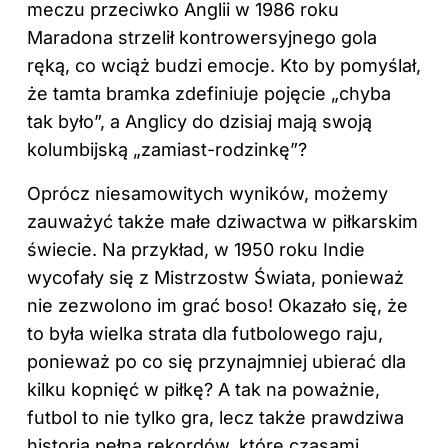
meczu przeciwko Anglii w 1986 roku
Maradona strzelił kontrowersyjnego gola
ręką, co wciąż budzi emocje. Kto by pomyślał,
że tamta bramka zdefiniuje pojęcie „chyba
tak było”, a Anglicy do dzisiaj mają swoją
kolumbijską „zamiast-rodzinkę”?
Oprócz niesamowitych wyników, możemy
zauważyć także małe dziwactwa w piłkarskim
świecie. Na przykład, w 1950 roku Indie
wycofały się z Mistrzostw Świata, ponieważ
nie zezwolono im grać boso! Okazało się, że
to była wielka strata dla futbolowego raju,
ponieważ po co się przynajmniej ubierać dla
kilku kopnięć w piłkę? A tak na poważnie,
futbol to nie tylko gra, lecz także prawdziwa
historia pełna rekordów, które czasami