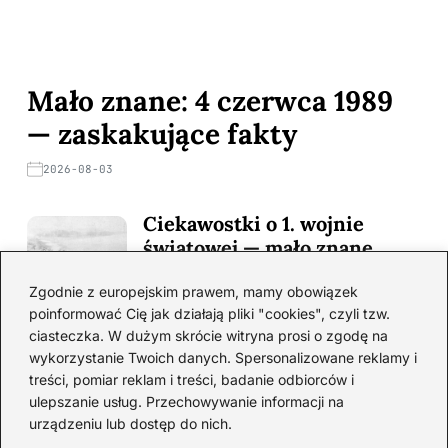
Mało znane: 4 czerwca 1989
— zaskakujące fakty
2026-08-03
Ciekawostki o 1. wojnie
światowej — mało znane
fakty i historie
Zgodnie z europejskim prawem, mamy obowiązek
2026-08-02
poinformować Cię jak działają pliki "cookies", czyli tzw.
ciasteczka. W dużym skrócie witryna prosi o zgodę na
Zaskakujące ciekawostki o
wykorzystanie Twoich danych. Spersonalizowane reklamy i
Krzysztofie Kolumbie
treści, pomiar reklam i treści, badanie odbiorców i
2026-07-20
ulepszanie usług. Przechowywanie informacji na
urządzeniu lub dostęp do nich.
Mało znane ciekawostki o