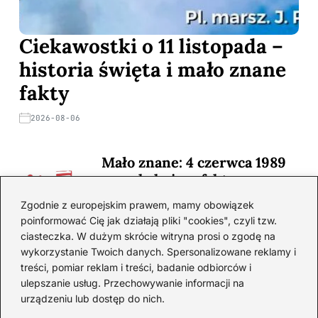
Ciekawostki o 11 listopada –
historia święta i mało znane
fakty
2026-08-06
Mało znane: 4 czerwca 1989
— zaskakujące fakty
2026-08-03
Zgodnie z europejskim prawem, mamy obowiązek
poinformować Cię jak działają pliki "cookies", czyli tzw.
Ciekawostki o 1. wojnie
ciasteczka. W dużym skrócie witryna prosi o zgodę na
światowej — mało znane
wykorzystanie Twoich danych. Spersonalizowane reklamy i
fakty i historie
treści, pomiar reklam i treści, badanie odbiorców i
ulepszanie usług. Przechowywanie informacji na
2026-08-02
urządzeniu lub dostęp do nich.
Zaskakujące ciekawostki o