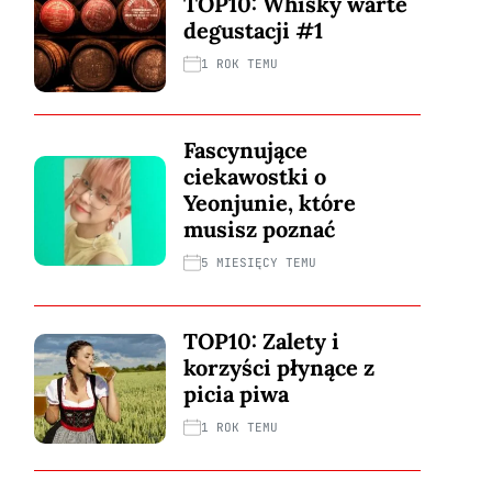
TOP10: Whisky warte
degustacji #1
1 ROK TEMU
Fascynujące
ciekawostki o
Yeonjunie, które
musisz poznać
5 MIESIĘCY TEMU
TOP10: Zalety i
korzyści płynące z
picia piwa
1 ROK TEMU