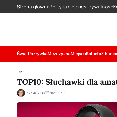
Strona główna
Polityka Cookies
Prywatność
K
Świat
Rozrywka
Mężczyzna
Miejsca
Kobieta
Z humo
INNE
TOP10: Słuchawki dla ama
ADMINTOP10
2025-07-11