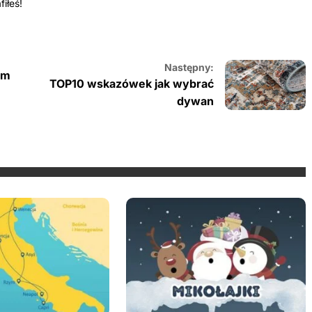
iłeś!
Następny:
um
TOP10 wskazówek jak wybrać
dywan