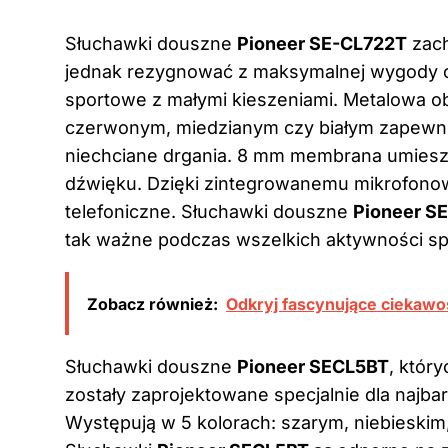
Słuchawki douszne
Pioneer SE-CL722T
zach
jednak rezygnować z maksymalnej wygody cz
sportowe z małymi kieszeniami. Metalowa o
czerwonym, miedzianym czy białym zapewnią 
niechciane drgania. 8 mm membrana umiesz
dźwięku. Dzięki zintegrowanemu mikrofonow
telefoniczne. Słuchawki douszne
Pioneer S
tak ważne podczas wszelkich aktywności s
Zobacz również:
Odkryj fascynujące ciekawo
Słuchawki douszne
Pioneer SECL5BT
, któr
zostały zaprojektowane specjalnie dla najb
Występują w 5 kolorach: szarym, niebieskim