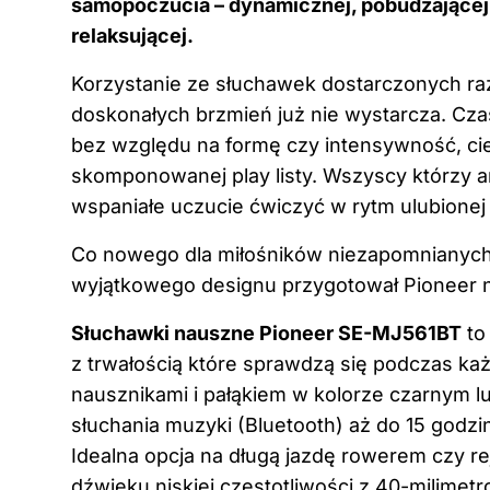
samopoczucia – dynamicznej, pobudzającej d
relaksującej.
Korzystanie ze słuchawek dostarczonych ra
doskonałych brzmień już nie wystarcza. Cza
bez względu na formę czy intensywność, ci
skomponowanej play listy. Wszyscy którzy a
wspaniałe uczucie ćwiczyć w rytm ulubionej
Co nowego dla miłośników niezapomnianych
wyjątkowego designu przygotował Pioneer 
Słuchawki nauszne Pioneer SE-MJ561BT
to
z trwałością które sprawdzą się podczas ka
nausznikami i pałąkiem w kolorze czarnym
słuchania muzyki (Bluetooth) aż do 15 godzi
Idealna opcja na długą jazdę rowerem czy r
dźwięku niskiej częstotliwości z 40-milime