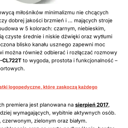
wycą miłośników minimalizmu nie chcących
y dobrej jakości brzmień i … mających stroje
budowa w 5 kolorach: czarnym, niebieskim,
czyste średnie i niskie dźwięki oraz wytłumi
czona blisko kanału usznego zapewni moc
i można również odbierać i rozłączać rozmowy
E-CL722T
to wygoda, prostota i funkcjonalność –
portowych.
stki logopedyczne, które zaskoczą każdego
ych premiera jest planowana na
sierpień 2017
,
ardziej wymagających, wybitnie aktywnych osób.
, czerwonym, zielonym oraz białym.