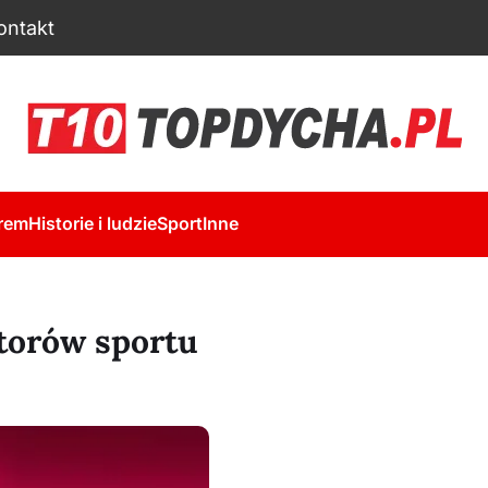
ontakt
rem
Historie i ludzie
Sport
Inne
torów sportu