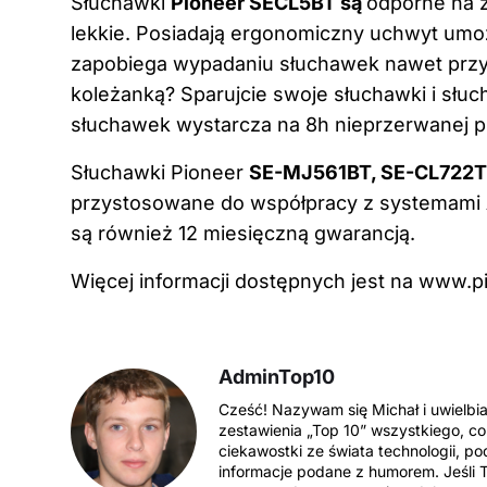
Słuchawki
Pioneer SECL5BT są
odporne na z
lekkie. Posiadają ergonomiczny uchwyt umożl
zapobiega wypadaniu słuchawek nawet przy 
koleżanką? Sparujcie swoje słuchawki i słuch
słuchawek wystarcza na 8h nieprzerwanej p
Słuchawki Pioneer
SE-MJ561BT, SE-CL722T
przystosowane do współpracy z systemami 
są również 12 miesięczną gwarancją.
Więcej informacji dostępnych jest na www.pi
AdminTop10
Cześć! Nazywam się Michał i uwielbi
zestawienia „Top 10” wszystkiego, co
ciekawostki ze świata technologii, po
informacje podane z humorem. Jeśli T