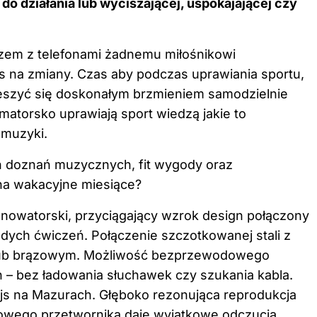
o działania lub wyciszającej, uspokajającej czy
zem z telefonami żadnemu miłośnikowi
s na zmiany. Czas aby podczas uprawiania sportu,
eszyć się doskonałym brzmieniem samodzielnie
matorsko uprawiają sport wiedzą jakie to
 muzyki.
 doznań muzycznych, fit wygody oraz
na wakacyjne miesiące?
 nowatorski, przyciągający wzrok design połączony
żdych ćwiczeń. Połączenie szczotkowanej stali z
 lub brązowym. Możliwość bezprzewodowego
n – bez ładowania słuchawek czy szukania kabla.
ejs na Mazurach. Głęboko rezonująca reprodukcja
trowego przetwornika daje wyjątkowe odczucia