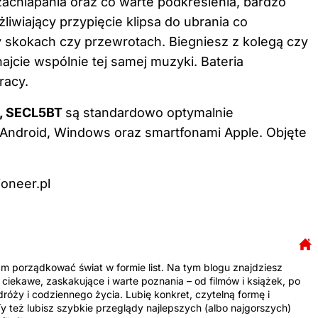
achlapania oraz co warte podkreślenia, bardzo
iwiający przypięcie klipsa do ubrania co
skokach czy przewrotach. Biegniesz z kolegą czy
ajcie wspólnie tej samej muzyki. Bateria
racy.
, SECL5BT
są standardowo optymalnie
Android, Windows oraz smartfonami Apple. Objęte
oneer.pl
am porządkować świat w formie list. Na tym blogu znajdziesz
 ciekawe, zaskakujące i warte poznania – od filmów i książek, po
dróży i codziennego życia. Lubię konkret, czytelną formę i
y też lubisz szybkie przeglądy najlepszych (albo najgorszych)