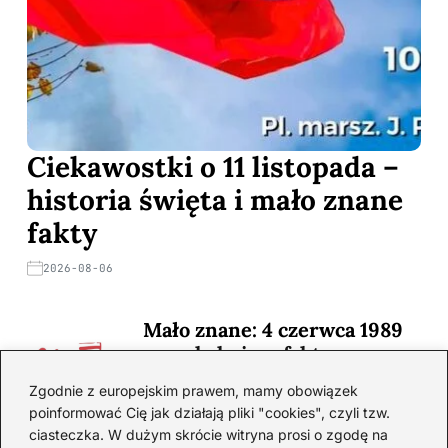
Ciekawostki o 11 listopada –
historia święta i mało znane
fakty
2026-08-06
Mało znane: 4 czerwca 1989
— zaskakujące fakty
2026-08-03
Zgodnie z europejskim prawem, mamy obowiązek
poinformować Cię jak działają pliki "cookies", czyli tzw.
Ciekawostki o 1. wojnie
ciasteczka. W dużym skrócie witryna prosi o zgodę na
światowej — mało znane