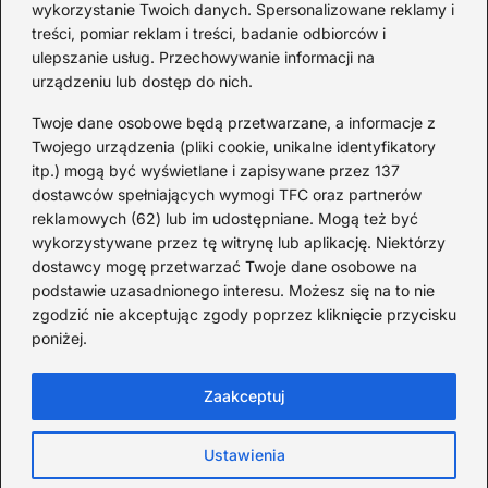
wykorzystanie Twoich danych. Spersonalizowane reklamy i
fakty i historie
treści, pomiar reklam i treści, badanie odbiorców i
ulepszanie usług. Przechowywanie informacji na
2026-08-02
urządzeniu lub dostęp do nich.
Zaskakujące ciekawostki o
Krzysztofie Kolumbie
Twoje dane osobowe będą przetwarzane, a informacje z
Twojego urządzenia (pliki cookie, unikalne identyfikatory
2026-07-20
itp.) mogą być wyświetlane i zapisywane przez 137
dostawców spełniających wymogi TFC oraz partnerów
Mało znane ciekawostki o
reklamowych (62) lub im udostępniane. Mogą też być
Wisławie Szymborskiej
wykorzystywane przez tę witrynę lub aplikację. Niektórzy
dostawcy mogę przetwarzać Twoje dane osobowe na
2026-07-16
podstawie uzasadnionego interesu. Możesz się na to nie
Zaskakujące ciekawostki o
zgodzić nie akceptując zgody poprzez kliknięcie przycisku
poniżej.
potopie szwedzkim
2026-07-15
Zaakceptuj
Ustawienia
Strona główna
Polityka Cookies
Prywatność
Kontakt