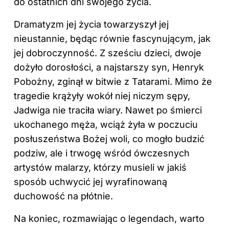
do ostatnich dni swojego życia.
Dramatyzm jej życia towarzyszył jej
nieustannie, będąc równie fascynującym, jak
jej dobroczynność. Z sześciu dzieci, dwoje
dożyło dorosłości, a najstarszy syn, Henryk
Pobożny, zginął w bitwie z Tatarami. Mimo że
tragedie krążyły wokół niej niczym sępy,
Jadwiga nie traciła wiary. Nawet po śmierci
ukochanego męża, wciąż żyła w poczuciu
posłuszeństwa Bożej woli, co mogło budzić
podziw, ale i trwogę wśród ówczesnych
artystów malarzy, którzy musieli w jakiś
sposób uchwycić jej wyrafinowaną
duchowość na płótnie.
Na koniec, rozmawiając o legendach, warto