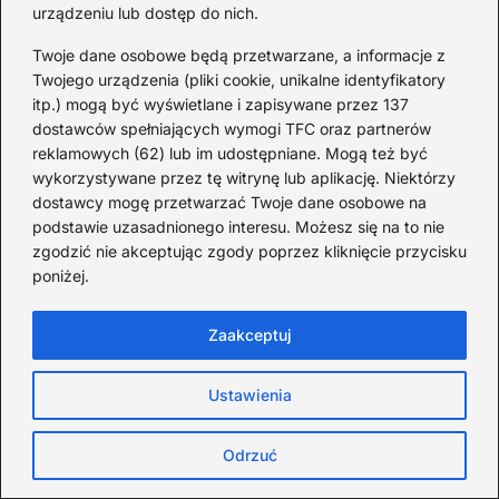
urządzeniu lub dostęp do nich.
Twoje dane osobowe będą przetwarzane, a informacje z
Twojego urządzenia (pliki cookie, unikalne identyfikatory
itp.) mogą być wyświetlane i zapisywane przez 137
dostawców spełniających wymogi TFC oraz partnerów
reklamowych (62) lub im udostępniane. Mogą też być
wykorzystywane przez tę witrynę lub aplikację. Niektórzy
dostawcy mogę przetwarzać Twoje dane osobowe na
podstawie uzasadnionego interesu. Możesz się na to nie
zgodzić nie akceptując zgody poprzez kliknięcie przycisku
Ciekawostki o 11 listopada –
poniżej.
historia święta i mało znane
Zaakceptuj
fakty
Ustawienia
2026-08-06
Odrzuć
Mało znane: 4 czerwca 1989
— zaskakujące fakty