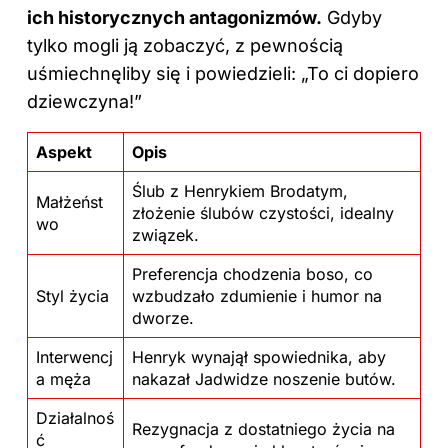
ich historycznych antagonizmów.
Gdyby
tylko mogli ją zobaczyć, z pewnością
uśmiechnęliby się i powiedzieli: „To ci dopiero
dziewczyna!”
Aspekt
Opis
Ślub z Henrykiem Brodatym,
Małżeńst
złożenie ślubów czystości, idealny
wo
związek.
Preferencja chodzenia boso, co
Styl życia
wzbudzało zdumienie i humor na
dworze.
Interwencj
Henryk wynajął spowiednika, aby
a męża
nakazał Jadwidze noszenie butów.
Działalnoś
Rezygnacja z dostatniego życia na
ć