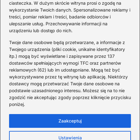
ciasteczka. W dużym skrócie witryna prosi o zgodę na
światowej — mało znane
wykorzystanie Twoich danych. Spersonalizowane reklamy i
fakty i historie
treści, pomiar reklam i treści, badanie odbiorców i
ulepszanie usług. Przechowywanie informacji na
2026-08-02
urządzeniu lub dostęp do nich.
Zaskakujące ciekawostki o
Krzysztofie Kolumbie
Twoje dane osobowe będą przetwarzane, a informacje z
Twojego urządzenia (pliki cookie, unikalne identyfikatory
2026-07-20
itp.) mogą być wyświetlane i zapisywane przez 137
dostawców spełniających wymogi TFC oraz partnerów
Mało znane ciekawostki o
reklamowych (62) lub im udostępniane. Mogą też być
Wisławie Szymborskiej
wykorzystywane przez tę witrynę lub aplikację. Niektórzy
dostawcy mogę przetwarzać Twoje dane osobowe na
2026-07-16
podstawie uzasadnionego interesu. Możesz się na to nie
Zaskakujące ciekawostki o
zgodzić nie akceptując zgody poprzez kliknięcie przycisku
poniżej.
potopie szwedzkim
2026-07-15
Zaakceptuj
Ustawienia