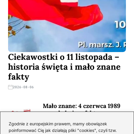
Ciekawostki o 11 listopada –
historia święta i mało znane
fakty
2026-08-06
Mało znane: 4 czerwca 1989
— zaskakujące fakty
2026-08-03
Zgodnie z europejskim prawem, mamy obowiązek
poinformować Cię jak działają pliki "cookies", czyli tzw.
Ciekawostki o 1. wojnie