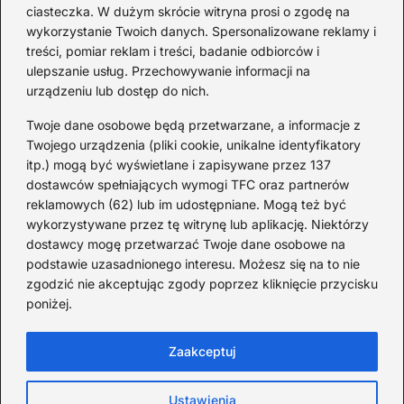
Ciekawostki o 1. wojnie
ciasteczka. W dużym skrócie witryna prosi o zgodę na
światowej — mało znane
wykorzystanie Twoich danych. Spersonalizowane reklamy i
fakty i historie
treści, pomiar reklam i treści, badanie odbiorców i
ulepszanie usług. Przechowywanie informacji na
2026-08-02
urządzeniu lub dostęp do nich.
Zaskakujące ciekawostki o
Krzysztofie Kolumbie
Twoje dane osobowe będą przetwarzane, a informacje z
Twojego urządzenia (pliki cookie, unikalne identyfikatory
2026-07-20
itp.) mogą być wyświetlane i zapisywane przez 137
dostawców spełniających wymogi TFC oraz partnerów
Mało znane ciekawostki o
reklamowych (62) lub im udostępniane. Mogą też być
Wisławie Szymborskiej
wykorzystywane przez tę witrynę lub aplikację. Niektórzy
dostawcy mogę przetwarzać Twoje dane osobowe na
2026-07-16
podstawie uzasadnionego interesu. Możesz się na to nie
Zaskakujące ciekawostki o
zgodzić nie akceptując zgody poprzez kliknięcie przycisku
poniżej.
potopie szwedzkim
2026-07-15
Zaakceptuj
Ustawienia