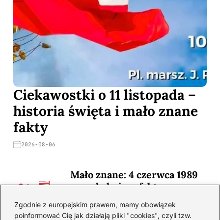
Ciekawostki o 11 listopada –
historia święta i mało znane
fakty
2026-08-06
Mało znane: 4 czerwca 1989
— zaskakujące fakty
2026-08-03
Zgodnie z europejskim prawem, mamy obowiązek
poinformować Cię jak działają pliki "cookies", czyli tzw.