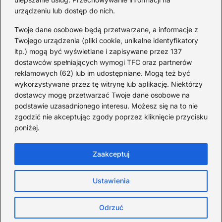
2026-08-02
urządzeniu lub dostęp do nich.
Zaskakujące ciekawostki o
Krzysztofie Kolumbie
Twoje dane osobowe będą przetwarzane, a informacje z
Twojego urządzenia (pliki cookie, unikalne identyfikatory
2026-07-20
itp.) mogą być wyświetlane i zapisywane przez 137
dostawców spełniających wymogi TFC oraz partnerów
Mało znane ciekawostki o
reklamowych (62) lub im udostępniane. Mogą też być
Wisławie Szymborskiej
wykorzystywane przez tę witrynę lub aplikację. Niektórzy
dostawcy mogę przetwarzać Twoje dane osobowe na
2026-07-16
podstawie uzasadnionego interesu. Możesz się na to nie
Zaskakujące ciekawostki o
zgodzić nie akceptując zgody poprzez kliknięcie przycisku
poniżej.
potopie szwedzkim
2026-07-15
Zaakceptuj
Ustawienia
Strona główna
Polityka Cookies
Prywatność
Kontakt
Copyright © TOPDycha.
Odrzuć