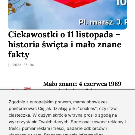
Ciekawostki o 11 listopada –
historia święta i mało znane
fakty
2026-08-06
Mało znane: 4 czerwca 1989
— zaskakujące fakty
2026-08-03
Zgodnie z europejskim prawem, mamy obowiązek
poinformować Cię jak działają pliki "cookies", czyli tzw.
Ciekawostki o 1. wojnie
ciasteczka. W dużym skrócie witryna prosi o zgodę na
światowej — mało znane
wykorzystanie Twoich danych. Spersonalizowane reklamy i
fakty i historie
treści, pomiar reklam i treści, badanie odbiorców i
ulepszanie usług. Przechowywanie informacji na