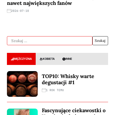
nawet największych fanów
2026-07-10
MĘŻCZYZNA
KOBIETA
INNE
TOP10: Whisky warte
degustacji #1
1 ROK TEMU
Fascynujące ciekawostki o