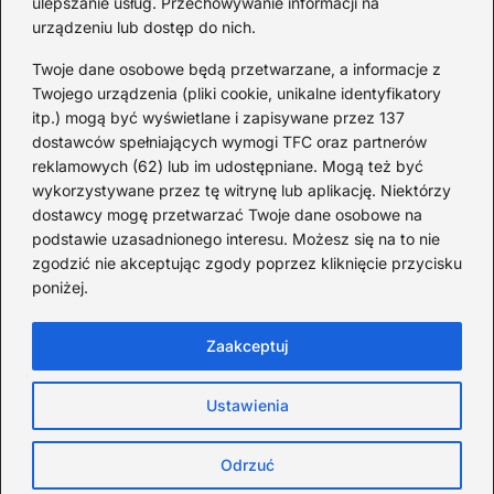
ulepszanie usług. Przechowywanie informacji na
urządzeniu lub dostęp do nich.
Mało znane ciekawostki o
Wisławie Szymborskiej
Twoje dane osobowe będą przetwarzane, a informacje z
Twojego urządzenia (pliki cookie, unikalne identyfikatory
2026-07-16
itp.) mogą być wyświetlane i zapisywane przez 137
dostawców spełniających wymogi TFC oraz partnerów
Zaskakujące ciekawostki o
reklamowych (62) lub im udostępniane. Mogą też być
potopie szwedzkim
wykorzystywane przez tę witrynę lub aplikację. Niektórzy
dostawcy mogę przetwarzać Twoje dane osobowe na
2026-07-15
podstawie uzasadnionego interesu. Możesz się na to nie
Mało znane ciekawostki o
zgodzić nie akceptując zgody poprzez kliknięcie przycisku
poniżej.
Izabeli Kastylijskiej
2026-07-12
Zaakceptuj
Ustawienia
Strona główna
Polityka Cookies
Prywatność
Kontakt
Copyright © TOPDycha.
Odrzuć