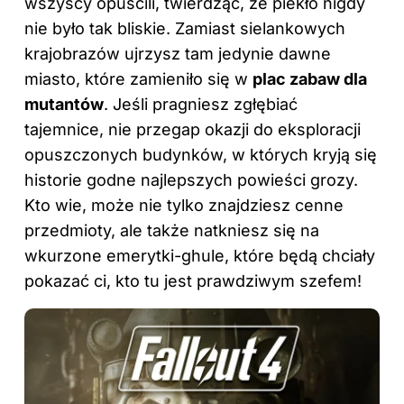
wszyscy opuścili, twierdząc, że piekło nigdy
nie było tak bliskie. Zamiast sielankowych
krajobrazów ujrzysz tam jedynie dawne
miasto, które zamieniło się w
plac zabaw dla
mutantów
. Jeśli pragniesz zgłębiać
tajemnice, nie przegap okazji do eksploracji
opuszczonych budynków, w których kryją się
historie godne najlepszych powieści grozy.
Kto wie, może nie tylko znajdziesz cenne
przedmioty, ale także natkniesz się na
wkurzone emerytki-ghule, które będą chciały
pokazać ci, kto tu jest prawdziwym szefem!