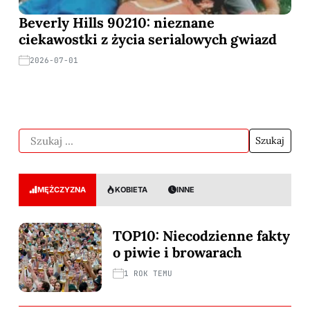
Beverly Hills 90210: nieznane
ciekawostki z życia serialowych gwiazd
2026-07-01
MĘŻCZYZNA
KOBIETA
INNE
TOP10: Niecodzienne fakty
o piwie i browarach
1 ROK TEMU