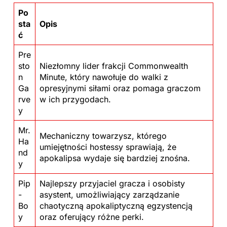
Po
sta
Opis
ć
Pre
sto
Niezłomny lider frakcji Commonwealth
n
Minute, który nawołuje do walki z
Ga
opresyjnymi siłami oraz pomaga graczom
rve
w ich przygodach.
y
Mr.
Mechaniczny towarzysz, którego
Ha
umiejętności hostessy sprawiają, że
nd
apokalipsa wydaje się bardziej znośna.
y
Pip
Najlepszy przyjaciel gracza i osobisty
-
asystent, umożliwiający zarządzanie
Bo
chaotyczną apokaliptyczną egzystencją
y
oraz oferujący różne perki.