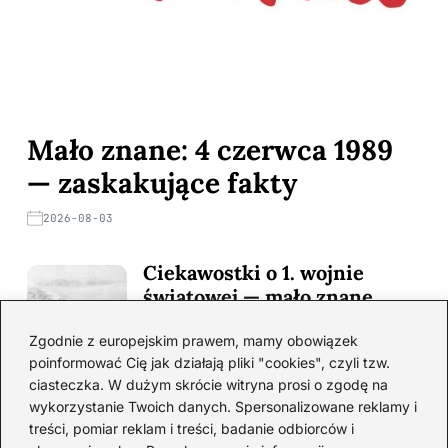
Mało znane: 4 czerwca 1989
— zaskakujące fakty
2026-08-03
Ciekawostki o 1. wojnie
światowej — mało znane
fakty i historie
Zgodnie z europejskim prawem, mamy obowiązek
2026-08-02
poinformować Cię jak działają pliki "cookies", czyli tzw.
ciasteczka. W dużym skrócie witryna prosi o zgodę na
Zaskakujące ciekawostki o
wykorzystanie Twoich danych. Spersonalizowane reklamy i
Krzysztofie Kolumbie
treści, pomiar reklam i treści, badanie odbiorców i
2026-07-20