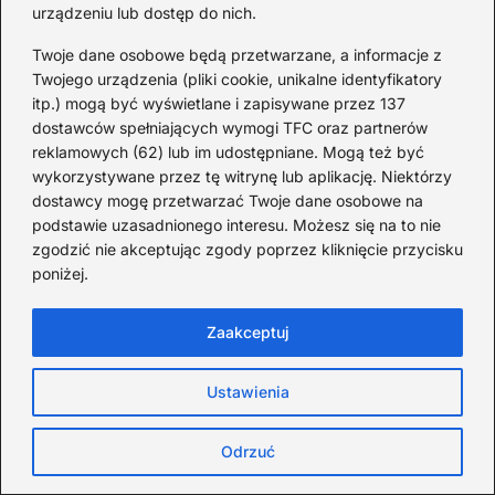
urządzeniu lub dostęp do nich.
Twoje dane osobowe będą przetwarzane, a informacje z
Twojego urządzenia (pliki cookie, unikalne identyfikatory
itp.) mogą być wyświetlane i zapisywane przez 137
dostawców spełniających wymogi TFC oraz partnerów
reklamowych (62) lub im udostępniane. Mogą też być
wykorzystywane przez tę witrynę lub aplikację. Niektórzy
dostawcy mogę przetwarzać Twoje dane osobowe na
podstawie uzasadnionego interesu. Możesz się na to nie
zgodzić nie akceptując zgody poprzez kliknięcie przycisku
poniżej.
Zaakceptuj
Zamek Krzyżtopór — zaskakujące
Ustawienia
ciekawostki i mało znane fakty
Odrzuć
2026-08-02