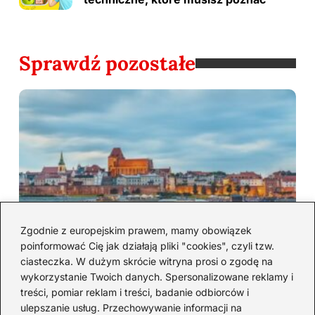
Sprawdź pozostałe
Zgodnie z europejskim prawem, mamy obowiązek
poinformować Cię jak działają pliki "cookies", czyli tzw.
ciasteczka. W dużym skrócie witryna prosi o zgodę na
Ciekawostki Torunia: mało znane fakty i
wykorzystanie Twoich danych. Spersonalizowane reklamy i
miejsca
treści, pomiar reklam i treści, badanie odbiorców i
ulepszanie usług. Przechowywanie informacji na
2026-08-05