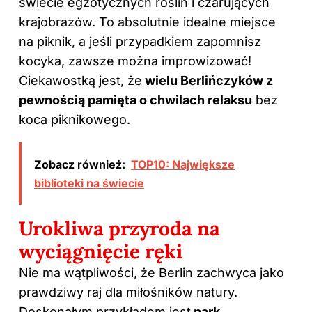
świecie egzotycznych roślin i czarujących
krajobrazów. To absolutnie idealne miejsce
na piknik, a jeśli przypadkiem zapomnisz
kocyka, zawsze można improwizować!
Ciekawostką jest, że
wielu Berlińczyków z
pewnością pamięta o chwilach relaksu
bez
koca piknikowego.
Zobacz również:
TOP10: Największe
biblioteki na świecie
Urokliwa przyroda na
wyciągnięcie ręki
Nie ma wątpliwości, że Berlin zachwyca jako
prawdziwy raj dla miłośników natury.
Doskonałym przykładem jest
park