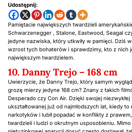
Udostępnij:
Pamiętacie największych twardzieli amerykańskie
Schwarzenegger , Stalone, Eastwood, Seagal czy
jedyne nazwiska, który utkwiły w pamięci. Dziś
wzrost tych bohaterów i sprawdzimy, kto z nich 
największym twardzielem.
10. Danny Trejo – 168 cm
Uwierzycie, że Danny Trejo, który samym wygląde
grozę mierzy jedyne 168 cm? Znany z takich film
Desperado czy Con Air. Dzięki swojej niezwykłej 
ukształtowanej już od najmłodszych lat, kiedy to n
narkotyków i lubił popadać w konflikty z prawem,
twardzieli i ludzi o okrutnym usposobieniu. Mimo
nietuzinkowej aparycji dosyć często dostawał, t