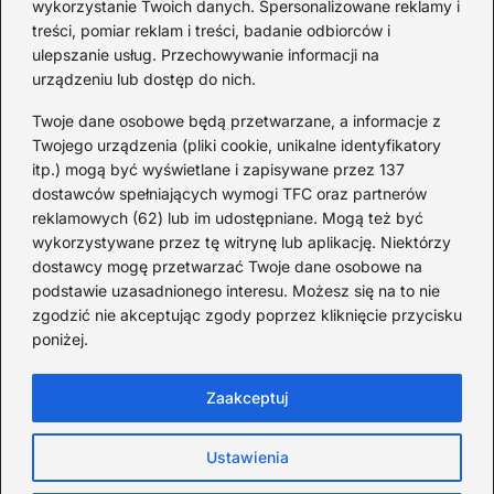
wykorzystanie Twoich danych. Spersonalizowane reklamy i
fakty i historie
treści, pomiar reklam i treści, badanie odbiorców i
ulepszanie usług. Przechowywanie informacji na
2026-08-02
urządzeniu lub dostęp do nich.
Zaskakujące ciekawostki o
Krzysztofie Kolumbie
Twoje dane osobowe będą przetwarzane, a informacje z
Twojego urządzenia (pliki cookie, unikalne identyfikatory
2026-07-20
itp.) mogą być wyświetlane i zapisywane przez 137
dostawców spełniających wymogi TFC oraz partnerów
Mało znane ciekawostki o
reklamowych (62) lub im udostępniane. Mogą też być
Wisławie Szymborskiej
wykorzystywane przez tę witrynę lub aplikację. Niektórzy
dostawcy mogę przetwarzać Twoje dane osobowe na
2026-07-16
podstawie uzasadnionego interesu. Możesz się na to nie
Zaskakujące ciekawostki o
zgodzić nie akceptując zgody poprzez kliknięcie przycisku
poniżej.
potopie szwedzkim
2026-07-15
Zaakceptuj
Ustawienia
Strona główna
Polityka Cookies
Prywatność
Kontakt