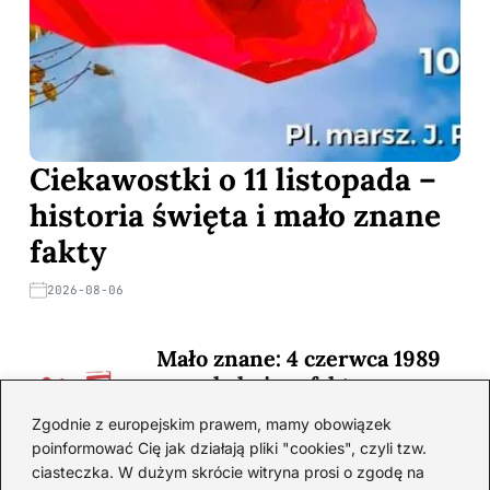
Ciekawostki o 11 listopada –
historia święta i mało znane
fakty
2026-08-06
Mało znane: 4 czerwca 1989
— zaskakujące fakty
2026-08-03
Zgodnie z europejskim prawem, mamy obowiązek
poinformować Cię jak działają pliki "cookies", czyli tzw.
Ciekawostki o 1. wojnie
ciasteczka. W dużym skrócie witryna prosi o zgodę na
światowej — mało znane