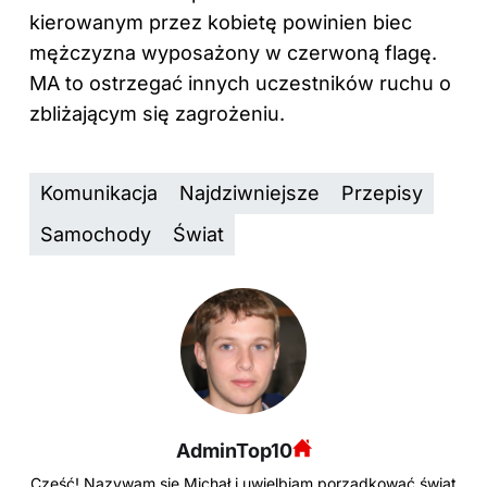
kierowanym przez kobietę powinien biec
mężczyzna wyposażony w czerwoną flagę.
MA to ostrzegać innych uczestników ruchu o
zbliżającym się zagrożeniu.
Komunikacja
Najdziwniejsze
Przepisy
Samochody
Świat
AdminTop10
Cześć! Nazywam się Michał i uwielbiam porządkować świat