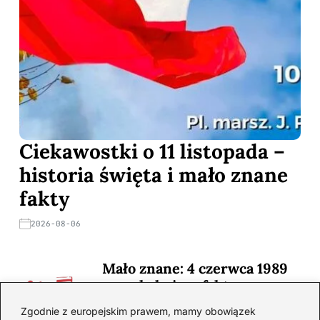
Ciekawostki o 11 listopada –
historia święta i mało znane
fakty
2026-08-06
Mało znane: 4 czerwca 1989
— zaskakujące fakty
2026-08-03
Zgodnie z europejskim prawem, mamy obowiązek