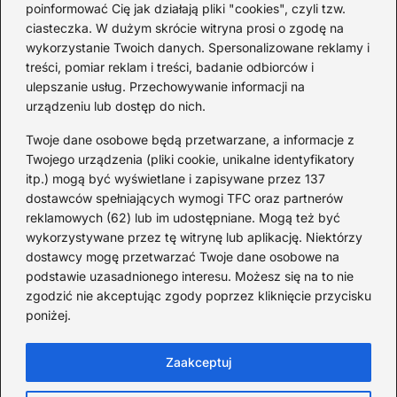
poinformować Cię jak działają pliki "cookies", czyli tzw.
Ciekawostki o 1. wojnie
ciasteczka. W dużym skrócie witryna prosi o zgodę na
światowej — mało znane
wykorzystanie Twoich danych. Spersonalizowane reklamy i
fakty i historie
treści, pomiar reklam i treści, badanie odbiorców i
ulepszanie usług. Przechowywanie informacji na
2026-08-02
urządzeniu lub dostęp do nich.
Zaskakujące ciekawostki o
Krzysztofie Kolumbie
Twoje dane osobowe będą przetwarzane, a informacje z
Twojego urządzenia (pliki cookie, unikalne identyfikatory
2026-07-20
itp.) mogą być wyświetlane i zapisywane przez 137
dostawców spełniających wymogi TFC oraz partnerów
Mało znane ciekawostki o
reklamowych (62) lub im udostępniane. Mogą też być
Wisławie Szymborskiej
wykorzystywane przez tę witrynę lub aplikację. Niektórzy
dostawcy mogę przetwarzać Twoje dane osobowe na
2026-07-16
podstawie uzasadnionego interesu. Możesz się na to nie
Zaskakujące ciekawostki o
zgodzić nie akceptując zgody poprzez kliknięcie przycisku
poniżej.
potopie szwedzkim
2026-07-15
Zaakceptuj