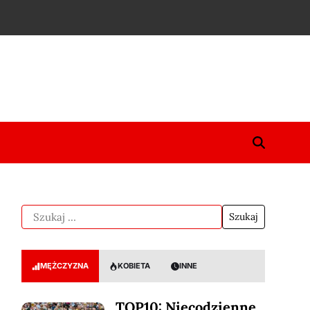
MĘŻCZYZNA
KOBIETA
INNE
TOP10: Niecodzienne