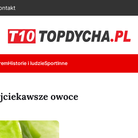
ontakt
rem
Historie i ludzie
Sport
Inne
ajciekawsze owoce