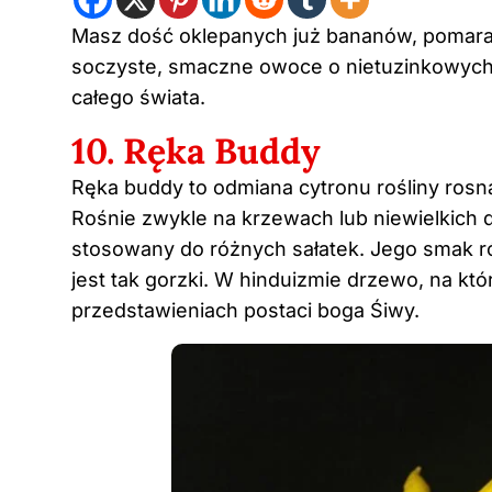
Masz dość oklepanych już bananów, pomarań
soczyste, smaczne owoce o nietuzinkowych 
całego świata.
10. Ręka Buddy
Ręka buddy to odmiana cytronu rośliny rosnąc
Rośnie zwykle na krzewach lub niewielkich 
stosowany do różnych sałatek. Jego smak r
jest tak gorzki. W hinduizmie drzewo, na kt
przedstawieniach postaci boga Śiwy.