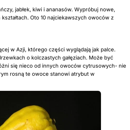
czy, jabłek, kiwi i ananasów. Wypróbuj nowe,
kształtach. Oto 10 najciekawszych owoców z
ej w Azji, którego części wyglądają jak palce.
drzewkach o kolczastych gałęziach. Może być
óżni się nieco od innych owoców cytrusowych- nie
órym rosną te owoce stanowi atrybut w