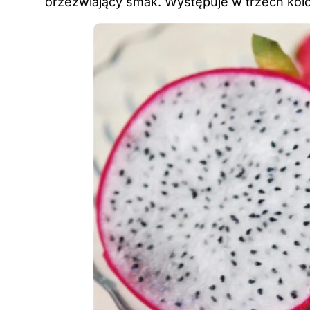
orzeźwiający smak. Występuje w trzech kol