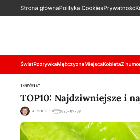
Strona główna
Polityka Cookies
Prywatność
K
Świat
Rozrywka
Mężczyzna
Miejsca
Kobieta
Z humo
INNE
ŚWIAT
TOP10: Najdziwniejsze i n
ADMINTOP10
2025-07-08