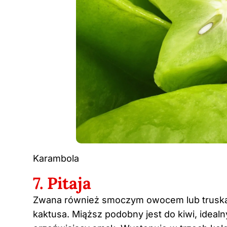
Karambola
7. Pitaja
Zwana również smoczym owocem lub trusk
kaktusa. Miąższ podobny jest do kiwi, idea