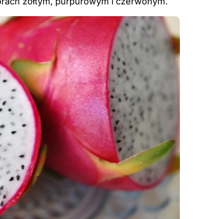
orach żółtym, purpurowym i czerwonym.