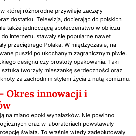
 w której różnorodne przywileje zaczęły
raz dostatku. Telewizja, docierając do polskich
 ale także jednoczącą społeczeństwo w obliczu
do internetu, stawały się popularne nawet
wały przeciętnego Polaka. W międzyczasie, na
nowane puszki po ukochanym zagranicznym piwie,
ckiego designu czy prostoty opakowania. Taki
i sztuka tworzyły mieszankę serdeczności oraz
sknoty za zachodnim stylem życia z nutą komizmu.
– Okres innowacji i
ów
ują na miano epoki wynalazków. Nie powinno
ologicznych oraz w laboratoriach powstawały
rcepcję świata. To właśnie wtedy zadebiutowały