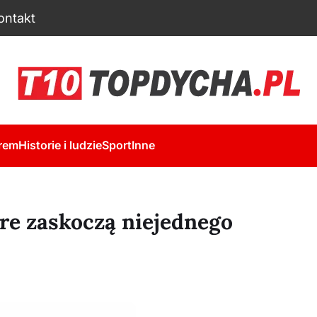
ontakt
rem
Historie i ludzie
Sport
Inne
tóre zaskoczą niejednego