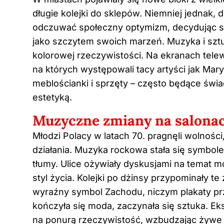
długie kolejki do sklepów. Niemniej jednak, 
odczuwać społeczny optymizm, decydując s
jako szczytem swoich marzeń. Muzyka i sztu
kolorowej rzeczywistości. Na ekranach tele
na których występowali tacy artyści jak Ma
meblościanki i sprzęty – często będące ś
estetyką.
Muzyczne zmiany na salonach
Młodzi Polacy w latach 70. pragnęli wolności
działania. Muzyka rockowa stała się symbole
tłumy. Ulice ożywiały dyskusjami na temat m
styl życia. Kolejki po dżinsy przypominały te
wyraźny symbol Zachodu, niczym plakaty prz
kończyła się moda, zaczynała się sztuka. Ek
na ponurą rzeczywistość, wzbudzając żywe