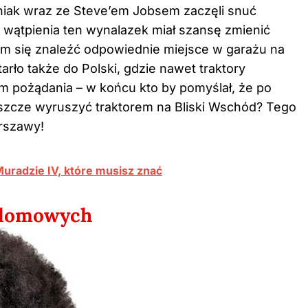
niak wraz ze Steve’em Jobsem zaczęli snuć
wątpienia ten wynalazek miał szansę zmienić
 im się znaleźć odpowiednie miejsce w garażu na
rło także do Polski, gdzie nawet traktory
m pożądania – w końcu kto by pomyślał, że po
szcze wyruszyć traktorem na Bliski Wschód? Tego
arszawy!
uradzie IV, które musisz znać
 domowych