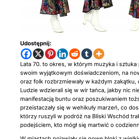
Udostępnij:
Lata 70. to okres, w którym muzyka i sztuka
swoim wyjątkowym doświadczeniom, na no
oraz folk rozbrzmiewały w każdym zakątku, o
Ludzie wdzierali się w wir tańca, jakby nic ni
manifestacją buntu oraz poszukiwaniem tożsa
przeistaczały się w wehikuły marzeń, co dosk
którzy ruszyli w podróż na Bliski Wschód tr
podejściem, kto mógł się martwić o codzien
W miastach pojawiały się nowe bloki z wielki