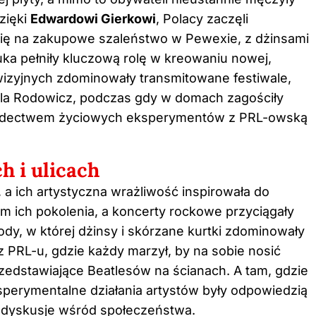
dzięki
Edwardowi Gierkowi
, Polacy zaczęli
ię na zakupowe szaleństwo w Pewexie, z dżinsami
ka pełniły kluczową rolę w kreowaniu nowej,
wizyjnych zdominowały transmitowane festiwale,
ryla Rodowicz, podczas gdy w domach zagościły
wiadectwem życiowych eksperymentów z PRL-owską
 i ulicach
, a ich artystyczna wrażliwość inspirowała do
m ich pokolenia, a koncerty rockowe przyciągały
ody, w której dżinsy i skórzane kurtki zdominowały
 z PRL-u, gdzie każdy marzył, by na sobie nosić
edstawiające Beatlesów na ścianach. A tam, gdzie
sperymentalne działania artystów były odpowiedzią
 dyskusje wśród społeczeństwa.