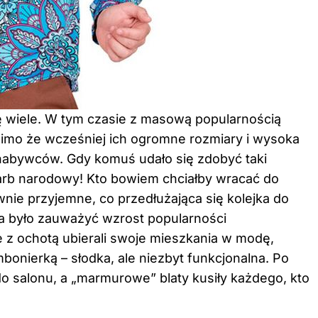
ę wiele. W tym czasie z masową popularnością
mimo że wcześniej ich ogromne rozmiary i wysoka
 nabywców. Gdy komuś udało się zdobyć taki
karb narodowy! Kto bowiem chciałby wracać do
wnie przyjemne, co przedłużająca się kolejka do
a było zauważyć wzrost popularności
ie z ochotą ubierali swoje mieszkania w modę,
mbonierką – słodka, ale niezbyt funkcjonalna. Po
o salonu, a „marmurowe” blaty kusiły każdego, kto