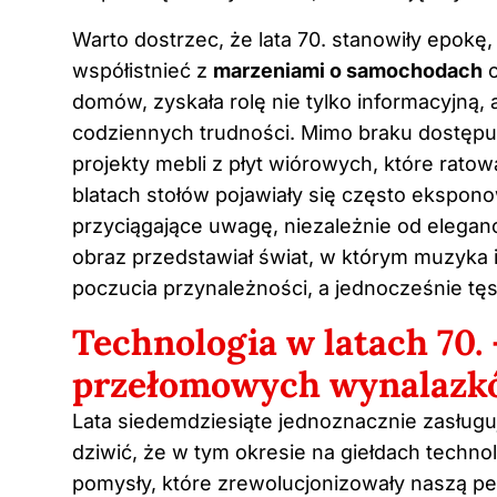
Warto dostrzec, że lata 70. stanowiły epokę,
współistnieć z
marzeniami o samochodach
o
domów, zyskała rolę nie tylko informacyjną,
codziennych trudności. Mimo braku dostępu 
projekty mebli z płyt wiórowych, które rato
blatach stołów pojawiały się często ekspo
przyciągające uwagę, niezależnie od elegan
obraz przedstawiał świat, w którym muzyka 
poczucia przynależności, a jednocześnie tę
Technologia w latach 70. 
przełomowych wynalazk
Lata siedemdziesiąte jednoznacznie zasług
dziwić, że w tym okresie na giełdach techn
pomysły, które zrewolucjonizowały naszą pe