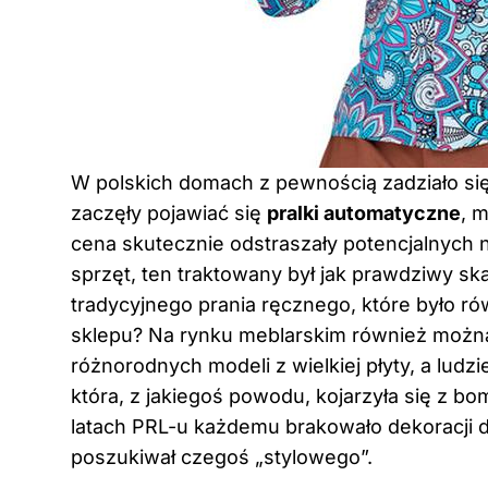
W polskich domach z pewnością zadziało si
zaczęły pojawiać się
pralki automatyczne
, 
cena skutecznie odstraszały potencjalnych
sprzęt, ten traktowany był jak prawdziwy s
tradycyjnego prania ręcznego, które było ró
sklepu? Na rynku meblarskim również możn
różnorodnych modeli z wielkiej płyty, a ludz
która, z jakiegoś powodu, kojarzyła się z bo
latach PRL-u każdemu brakowało dekoracji d
poszukiwał czegoś „stylowego”.