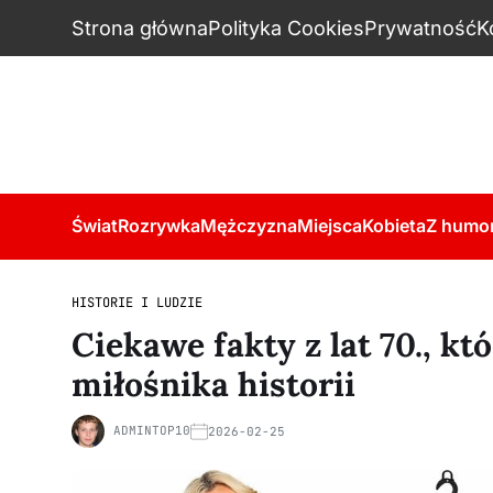
Strona główna
Polityka Cookies
Prywatność
K
Świat
Rozrywka
Mężczyzna
Miejsca
Kobieta
Z humo
HISTORIE I LUDZIE
Ciekawe fakty z lat 70., k
miłośnika historii
ADMINTOP10
2026-02-25