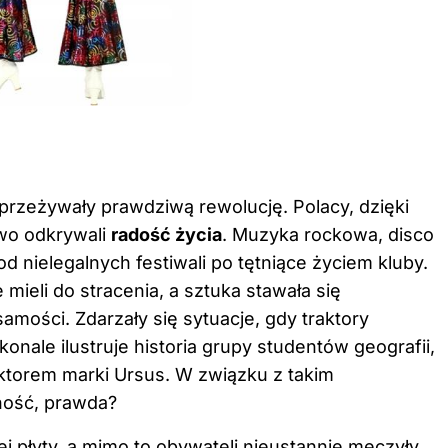
 przeżywały prawdziwą rewolucję. Polacy, dzięki
wo odkrywali
radość życia
. Muzyka rockowa, disco
d nielegalnych festiwali po tętniące życiem kluby.
e mieli do stracenia, a sztuka stawała się
mości. Zdarzały się sytuacje, gdy traktory
onale ilustruje historia grupy studentów geografii,
aktorem marki Ursus. W związku z takim
ność, prawda?
ej płyty, a mimo to obywateli nieustannie męczyły