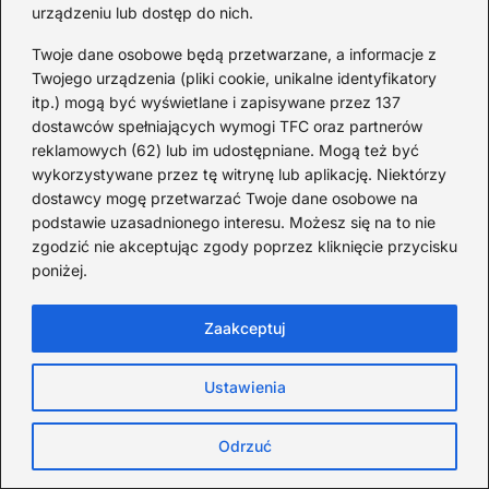
urządzeniu lub dostęp do nich.
Twoje dane osobowe będą przetwarzane, a informacje z
Twojego urządzenia (pliki cookie, unikalne identyfikatory
itp.) mogą być wyświetlane i zapisywane przez 137
Ciekawostki rolnicze, które zmieniają
dostawców spełniających wymogi TFC oraz partnerów
spojrzenie na wieś
reklamowych (62) lub im udostępniane. Mogą też być
wykorzystywane przez tę witrynę lub aplikację. Niektórzy
2026-08-07
dostawcy mogę przetwarzać Twoje dane osobowe na
podstawie uzasadnionego interesu. Możesz się na to nie
zgodzić nie akceptując zgody poprzez kliknięcie przycisku
poniżej.
Zaakceptuj
Ustawienia
Odrzuć