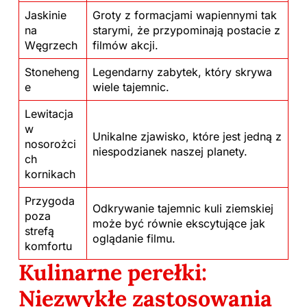
Jaskinie
Groty z formacjami wapiennymi tak
na
starymi, że przypominają postacie z
Węgrzech
filmów akcji.
Stoneheng
Legendarny zabytek, który skrywa
e
wiele tajemnic.
Lewitacja
w
Unikalne zjawisko, które jest jedną z
nosorożci
niespodzianek naszej planety.
ch
kornikach
Przygoda
Odkrywanie tajemnic kuli ziemskiej
poza
może być równie ekscytujące jak
strefą
oglądanie filmu.
komfortu
Kulinarne perełki:
Niezwykłe zastosowania